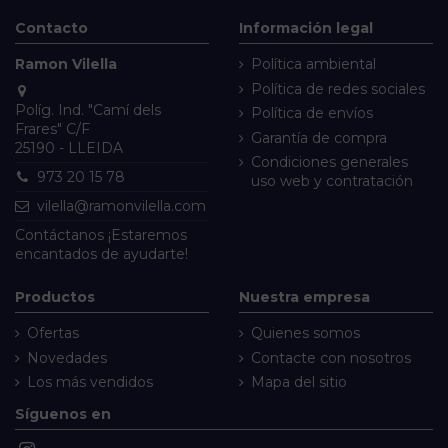
Contacto
Información legal
Ramon Vilella
Política ambiental
Política de redes sociales
Políg. Ind. "Camí dels
Política de envíos
Frares" C/F
Garantía de compra
25190 - LLEIDA
Condiciones generales
973 20 15 78
uso web y contratación
vilella@ramonvilella.com
Contáctanos
¡Estaremos
encantados de ayudarte!
Productos
Nuestra empresa
Ofertas
Quienes somos
Novedades
Contacte con nosotros
Los más vendidos
Mapa del sitio
Síguenos en