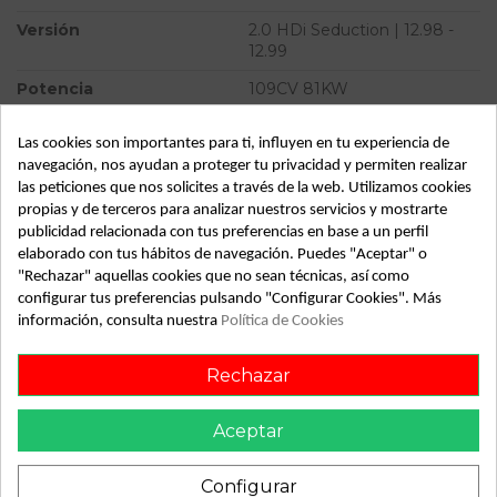
Versión
2.0 HDi Seduction | 12.98 -
12.99
Potencia
109CV 81KW
Modelo
XANTIA BERLINA 2.0 HDi
Las cookies son importantes para ti, influyen en tu experiencia de
Seduction | 12.98 - 12.99
navegación, nos ayudan a proteger tu privacidad y permiten realizar
Almacén
49349
las peticiones que nos solicites a través de la web. Utilizamos cookies
propias y de terceros para analizar nuestros servicios y mostrarte
SubAlmacén
383
publicidad relacionada con tus preferencias en base a un perfil
elaborado con tus hábitos de navegación. Puedes "Aceptar" o
SubSubAlmacén
100029813
"Rechazar" aquellas cookies que no sean técnicas, así como
configurar tus preferencias pulsando "Configurar Cookies". Más
ID:
736956
información, consulta nuestra
Política de Cookies
Fecha disponible:
2022-04-04
Rechazar
Descripción
Aceptar
Recambio de maneta exterior delantera izquierda para
citroen xantia berlina 2.0 hdi seduction | 12.98 - 12.99 2.0 hdi
Configurar