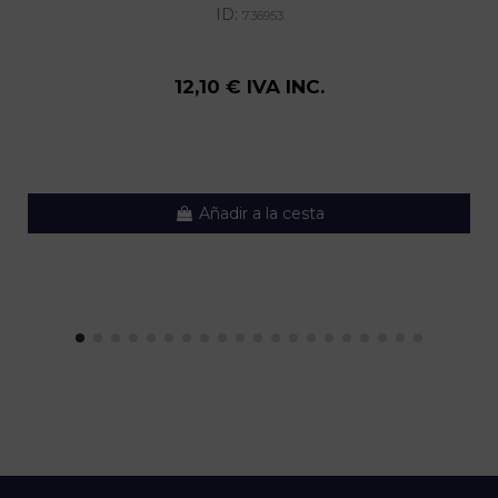
ID:
736953
12,10 € IVA INC.
Añadir a la cesta