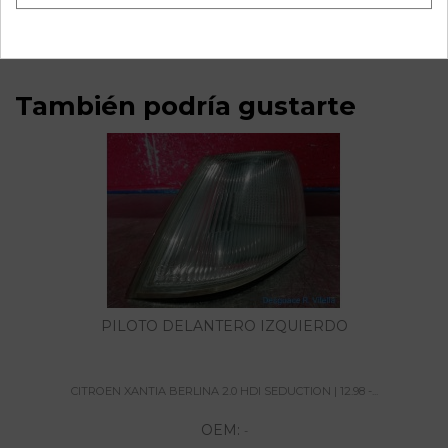
seduction | 12.98 - 12.99 referencia OEM IAM
También podría gustarte
PILOTO DELANTERO IZQUIERDO
CITROEN XANTIA BERLINA 2.0 HDI SEDUCTION | 12.98 -...
OEM:
-