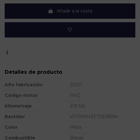
Añadir a la cesta
Detalles de producto
Año fabricación
2000
Código motor
RHZ
Kilometraje
219.126
Bastidor
VF7X1RHZF72338594
Color
Plata
Combustible
Diesel