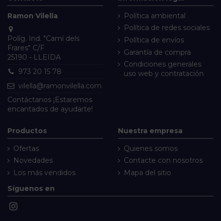
Ramon Vilella
Política ambiental
Política de redes sociales
Políg. Ind. "Camí dels
Política de envíos
Frares" C/F
Garantía de compra
25190 - LLEIDA
Condiciones generales
973 20 15 78
uso web y contratación
vilella@ramonvilella.com
Contáctanos
¡Estaremos
encantados de ayudarte!
Productos
Nuestra empresa
Ofertas
Quienes somos
Novedades
Contacte con nosotros
Los más vendidos
Mapa del sitio
Síguenos en