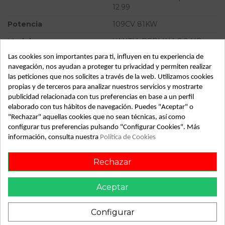
12.99
Potencia
109CV 81KW
Modelo
XANTIA BERLINA 2.0 HDi
Seduction | 12.98 - 12.99
Las cookies son importantes para ti, influyen en tu experiencia de
navegación, nos ayudan a proteger tu privacidad y permiten realizar
Almacén
49349
las peticiones que nos solicites a través de la web. Utilizamos cookies
SubAlmacén
383
propias y de terceros para analizar nuestros servicios y mostrarte
publicidad relacionada con tus preferencias en base a un perfil
SubSubAlmacén
100029813
elaborado con tus hábitos de navegación. Puedes "Aceptar" o
"Rechazar" aquellas cookies que no sean técnicas, así como
ID:
736957
configurar tus preferencias pulsando "Configurar Cookies". Más
Fecha disponible:
2022-04-04
información, consulta nuestra
Política de Cookies
Rechazar
Descripción
Aceptar
Recambio de maneta exterior trasera derecha para citroen
xantia berlina 2.0 hdi seduction | 12.98 - 12.99 2.0 hdi
seduction | 12.98 - 12.99 referencia OEM IAM
Configurar