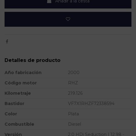
Añadir a la cesta
Detalles de producto
Año fabricación
2000
Código motor
RHZ
Kilometraje
219.126
Bastidor
VF7X1RHZF72338594
Color
Plata
Combustible
Diesel
Versión
2.0 HDi Seduction | 12.98 -