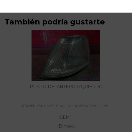
También podría gustarte
PILOTO DELANTERO IZQUIERDO
CITROEN XANTIA BERLINA 2.0 HDI SEDUCTION | 12.98 -...
OEM:
-
ID:
736953