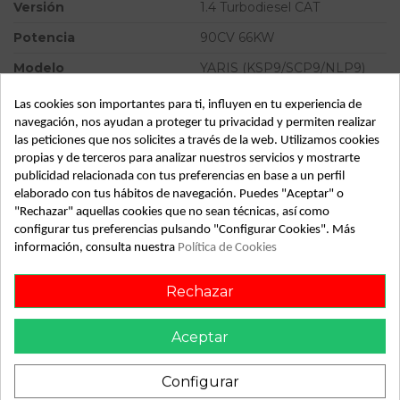
Versión
1.4 Turbodiesel CAT
Potencia
90CV 66KW
Modelo
YARIS (KSP9/SCP9/NLP9)
Tipo vehículo
Turismo
Las cookies son importantes para ti, influyen en tu experiencia de
navegación, nos ayudan a proteger tu privacidad y permiten realizar
Almacén
49349
las peticiones que nos solicites a través de la web. Utilizamos cookies
SubAlmacén
360
propias y de terceros para analizar nuestros servicios y mostrarte
publicidad relacionada con tus preferencias en base a un perfil
SubSubAlmacén
100028942
elaborado con tus hábitos de navegación. Puedes "Aceptar" o
"Rechazar" aquellas cookies que no sean técnicas, así como
configurar tus preferencias pulsando "Configurar Cookies". Más
ID:
802957
información, consulta nuestra
Política de Cookies
Fecha disponible:
2022-04-04
Rechazar
Descripción
Aceptar
Recambio de motor calefaccion para toyota yaris
(ksp9/scp9/nlp9) 1.4 turbodiesel cat referencia OEM IAM
Configurar
2727003010