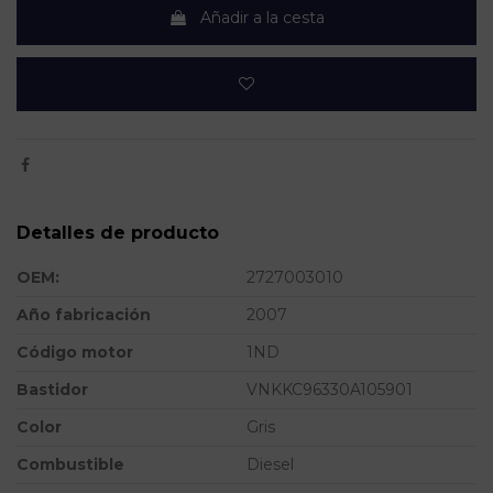
Añadir a la cesta
Detalles de producto
OEM:
2727003010
Año fabricación
2007
Código motor
1ND
Bastidor
VNKKC96330A105901
Color
Gris
Combustible
Diesel