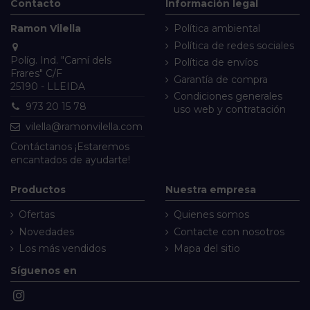
Contacto
Información legal
Ramon Vilella
Política ambiental
Política de redes sociales
Políg. Ind. "Camí dels
Política de envíos
Frares" C/F
Garantía de compra
25190 - LLEIDA
Condiciones generales
973 20 15 78
uso web y contratación
vilella@ramonvilella.com
Contáctanos
¡Estaremos
encantados de ayudarte!
Productos
Nuestra empresa
Ofertas
Quienes somos
Novedades
Contacte con nosotros
Los más vendidos
Mapa del sitio
Síguenos en