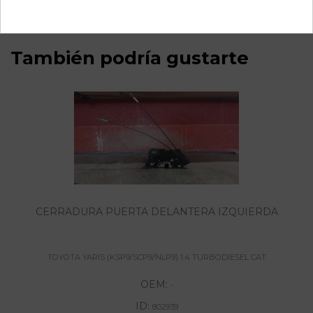
También podría gustarte
CERRADURA PUERTA DELANTERA IZQUIERDA
TOYOTA YARIS (KSP9/SCP9/NLP9) 1.4 TURBODIESEL CAT
OEM:
-
ID:
802939