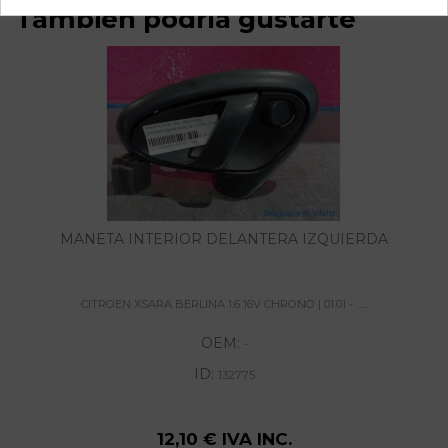
También podría gustarte
MANETA INTERIOR DELANTERA IZQUIERDA
CITROEN XSARA BERLINA 1.6 16V CHRONO | 01.01 - ......
OEM:
-
ID:
132775
12,10 € IVA INC.