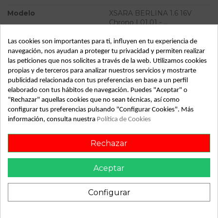
Modelo
XSARA BERLINA 1.6 16V
Chrono | 01.01 - ...
Almacén
49349
Las cookies son importantes para ti, influyen en tu experiencia de
navegación, nos ayudan a proteger tu privacidad y permiten realizar
SubAlmacén
383
las peticiones que nos solicites a través de la web. Utilizamos cookies
propias y de terceros para analizar nuestros servicios y mostrarte
SubSubAlmacén
100029813
publicidad relacionada con tus preferencias en base a un perfil
elaborado con tus hábitos de navegación. Puedes "Aceptar" o
ID:
132776
"Rechazar" aquellas cookies que no sean técnicas, así como
Fecha disponible:
2022-04-04
configurar tus preferencias pulsando "Configurar Cookies". Más
información, consulta nuestra
Política de Cookies
Descripción
Rechazar
Recambio de maneta interior delantera derecha para
Aceptar
citroen xsara berlina 1.6 16v chrono | 01.01 - ... 1.6 16v chrono |
01.01 - ... referencia OEM IAM
Configurar