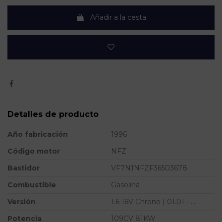
Añadir a la cesta
Detalles de producto
Año fabricación
1996
Código motor
NFZ
Bastidor
VF7N1NFZF36503678
Combustible
Gasolina
Versión
1.6 16V Chrono | 01.01 - ...
Potencia
109CV 81KW