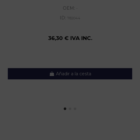
OEM:
-
ID:
782044
36,30 € IVA INC.
Añadir a la cesta