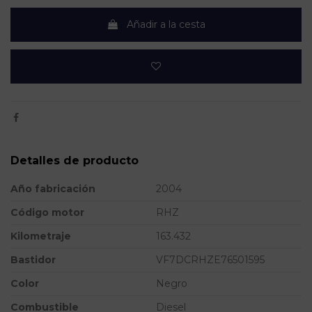
Añadir a la cesta
Detalles de producto
Año fabricación
2004
Código motor
RHZ
Kilometraje
163.432
Bastidor
VF7DCRHZE76501595
Color
Negro
Combustible
Diesel