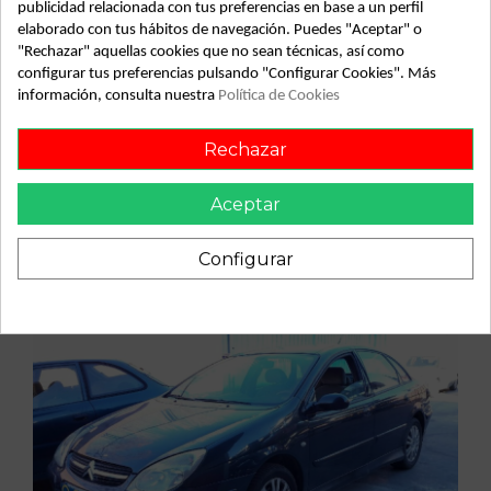
sx/sx automático | 01.03 - ... referencia OEM IAM
publicidad relacionada con tus preferencias en base a un perfil
elaborado con tus hábitos de navegación. Puedes "Aceptar" o
"Rechazar" aquellas cookies que no sean técnicas, así como
configurar tus preferencias pulsando "Configurar Cookies". Más
información, consulta nuestra
Política de Cookies
Vehículo de origen
Rechazar
Aceptar
Configurar