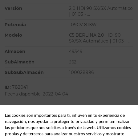
Versión
2.0 HDi 90 SX/SX Automático
| 01.03 - ...
Potencia
109CV 81KW
Modelo
C5 BERLINA 2.0 HDi 90
SX/SX Automático | 01.03 - ...
Almacén
49349
SubAlmacén
362
SubSubAlmacén
100028996
ID:
782041
Fecha disponible:
2022-04-04
Descripción
Las cookies son importantes para ti, influyen en tu experiencia de
navegación, nos ayudan a proteger tu privacidad y permiten realizar
Recambio de elevalunas delantero derecho para citroen c5
las peticiones que nos solicites a través de la web. Utilizamos cookies
berlina 2.0 hdi 90 sx/sx automático | 01.03 - ... 2.0 hdi 90
propias y de terceros para analizar nuestros servicios y mostrarte