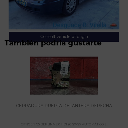
Consult vehicle of origin
También podría gustarte
CERRADURA PUERTA DELANTERA DERECHA
CITROEN C5 BERLINA 2.0 HDI 90 SX/SX AUTOMÁTICO |...