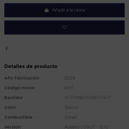
Añadir a la cesta
Detalles de producto
Año fabricación
2009
Código motor
8HT
Bastidor
VF7PM8HTC89731477
Color
Blanco
Combustible
Diesel
Versión
Audace | 09.07 - 12.10