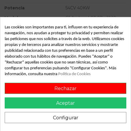
Potencia
54CV 40KW
Modelo
C1 Audace | 09.07 - 12.10
Las cookies son importantes para ti, influyen en tu experiencia de
Almacén
49349
navegación, nos ayudan a proteger tu privacidad y permiten realizar
SubAlmacén
370
las peticiones que nos solicites a través de la web. Utilizamos cookies
propias y de terceros para analizar nuestros servicios y mostrarte
SubSubAlmacén
100029407
publicidad relacionada con tus preferencias en base a un perfil
elaborado con tus hábitos de navegación. Puedes "Aceptar" o
ID:
737576
"Rechazar" aquellas cookies que no sean técnicas, así como
Fecha disponible:
2022-04-04
configurar tus preferencias pulsando "Configurar Cookies". Más
información, consulta nuestra
Política de Cookies
Descripción
Rechazar
Recambio de mangueta delantera izquierda para citroen c1
Aceptar
audace | 09.07 - 12.10 audace | 09.07 - 12.10 referencia
OEM IAM
Configurar