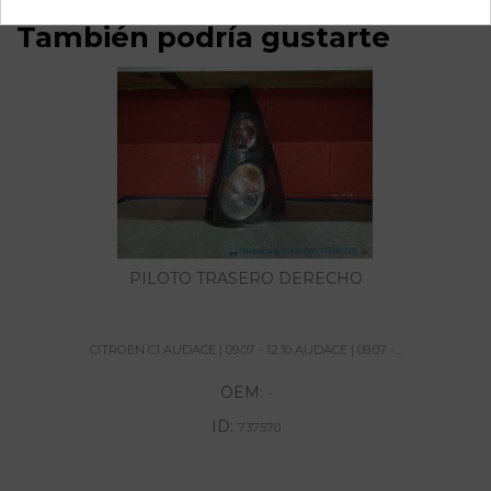
También podría gustarte
PILOTO TRASERO DERECHO
CITROEN C1 AUDACE | 09.07 - 12.10 AUDACE | 09.07 -...
OEM:
-
ID:
737570