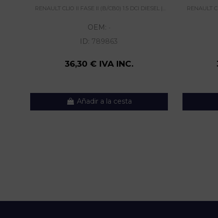
RENAULT CLIO II FASE II (B/CB0) 1.5 DCI DIESEL |...
RENAULT CLIO
OEM:
-
ID:
789863
36,30 € IVA INC.
Añadir a la cesta