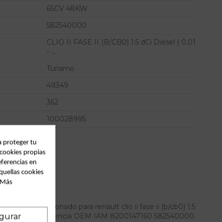
65CV 48KW
582540000
CLIO II FASE II (B/CB0) 1.5 dCi Diesel | 0.01
- ...
Turismo
49349
362
100028995
a proteger tu
 cookies propias
eferencias en
quellas cookies
. Más
aire acondicionado para renault clio ii fase ii (b/cb0) 1.5
 diesel | 0.01 - ... referencia OEM IAM 8200147160 582540000
gurar