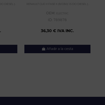
CI DIESEL |...
RENAULT CLIO II FASE II (B/CB0) 1.5 DCI DIESEL |...
RENA
OEM:
ELECTRIC
ID:
789878
.
36,30 € IVA INC.
Añadir a la cesta