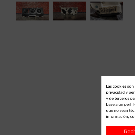
Las cookies son
privacidad y per
y de terceros pa
base a un perfi
que no sean téc
información, co
Rec