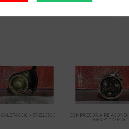
CALEFACCION 576320300
COMPRESOR AIRE ACOND
1416K 8200315744