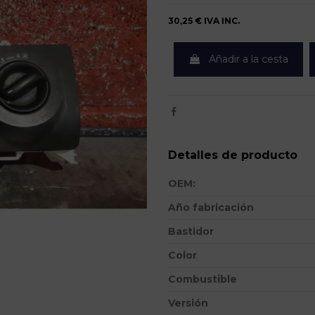
30,25 €
IVA INC.
Añadir a la cesta
Detalles de producto
OEM:
Año fabricación
Bastidor
Color
Combustible
Versión