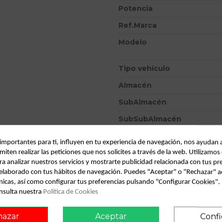
Potencia
Ref.Marca
Modelo
Tipo vehículo
Almacén
SubAlmacén
SubSubAlmacén
ID:
789875
 importantes para ti, influyen en tu experiencia de navegación, nos ayudan 
miten realizar las peticiones que nos solicites a través de la web. Utilizamos
Fecha disponible:
2022-04-05
ra analizar nuestros servicios y mostrarte publicidad relacionada con tus pr
l elaborado con tus hábitos de navegación. Puedes "Aceptar" o "Rechazar" a
nicas, así como configurar tus preferencias pulsando "Configurar Cookies"
Descripción
nsulta nuestra
Política de Cookies
Recambio de mando calefaccion 
dci diesel | 0.01 - ... 1.5 dci
hazar
Aceptar
Confi