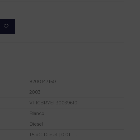
8200147160
2003
VF1CBR7EF30039610
Blanco
Diesel
1.5 dCi Diesel | 0.01 - ...