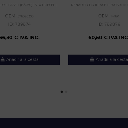
 II FASE II (B/CB0) 1.5 DCI DIESEL |...
RENAULT CLIO II FASE II (B/CB0) 1.5 D
OEM:
OEM:
576320300
1416K
ID:
789874
ID:
789876
36,30 € IVA INC.
60,50 € IVA INC
Añadir a la cesta
Añadir a la cesta