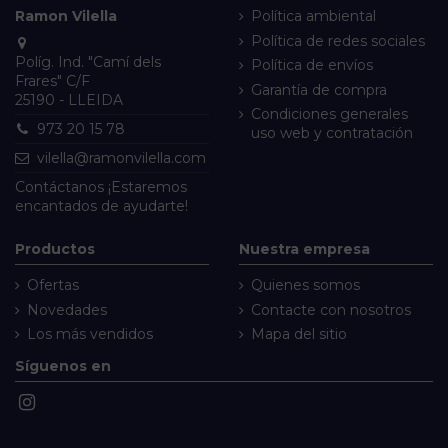
Ramon Vilella
Política ambiental
Política de redes sociales
Políg. Ind. "Camí dels
Política de envíos
Frares" C/F
Garantía de compra
25190 - LLEIDA
Condiciones generales
973 20 15 78
uso web y contratación
vilella@ramonvilella.com
Contáctanos
¡Estaremos
encantados de ayudarte!
Productos
Nuestra empresa
Ofertas
Quienes somos
Novedades
Contacte con nosotros
Los más vendidos
Mapa del sitio
Síguenos en