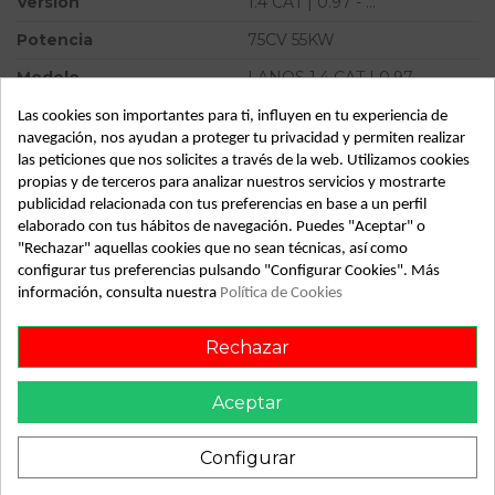
Versión
1.4 CAT | 0.97 - ...
Potencia
75CV 55KW
Modelo
LANOS 1.4 CAT | 0.97 - ...
Tipo vehículo
Turismo
Las cookies son importantes para ti, influyen en tu experiencia de
navegación, nos ayudan a proteger tu privacidad y permiten realizar
Almacén
49349
las peticiones que nos solicites a través de la web. Utilizamos cookies
propias y de terceros para analizar nuestros servicios y mostrarte
SubAlmacén
382
publicidad relacionada con tus preferencias en base a un perfil
SubSubAlmacén
100029826
elaborado con tus hábitos de navegación. Puedes "Aceptar" o
"Rechazar" aquellas cookies que no sean técnicas, así como
configurar tus preferencias pulsando "Configurar Cookies". Más
ID:
787727
información, consulta nuestra
Política de Cookies
Fecha disponible:
2022-04-04
Rechazar
Descripción
Aceptar
Recambio de electroventilador para daewoo lanos 1.4 cat |
0.97 - ... 1.4 cat | 0.97 - ... referencia OEM IAM
Configurar