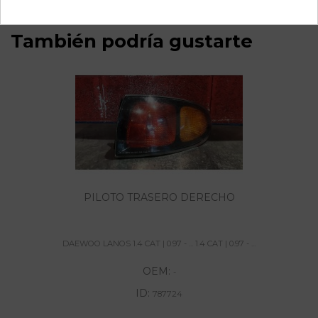
También podría gustarte
PILOTO TRASERO DERECHO
DAEWOO LANOS 1.4 CAT | 0.97 - ... 1.4 CAT | 0.97 - ...
OEM:
-
ID:
787724