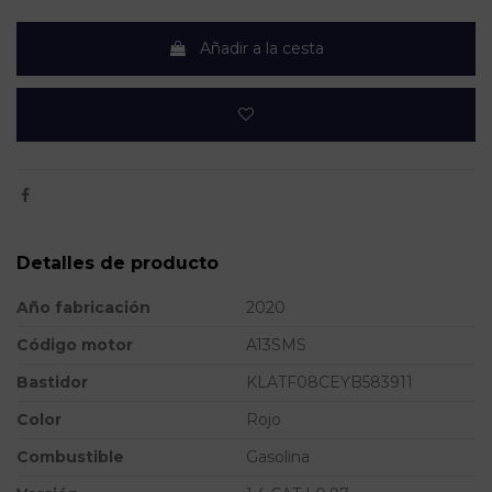
Añadir a la cesta
Detalles de producto
Año fabricación
2020
Código motor
A13SMS
Bastidor
KLATF08CEYB583911
Color
Rojo
Combustible
Gasolina