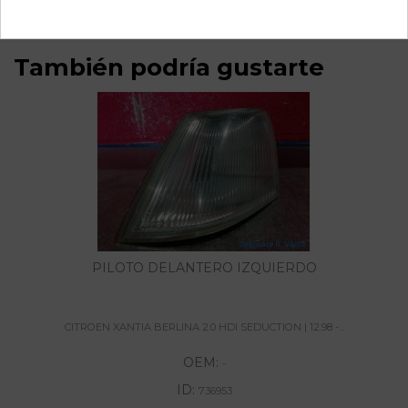
También podría gustarte
PILOTO DELANTERO IZQUIERDO
CITROEN XANTIA BERLINA 2.0 HDI SEDUCTION | 12.98 -...
OEM:
-
ID:
736953