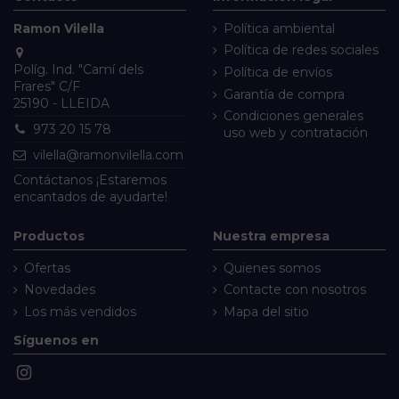
Ramon Vilella
Política ambiental
Política de redes sociales
Políg. Ind. "Camí dels
Política de envíos
Frares" C/F
Garantía de compra
25190 - LLEIDA
Condiciones generales
973 20 15 78
uso web y contratación
vilella@ramonvilella.com
Contáctanos
¡Estaremos
encantados de ayudarte!
Productos
Nuestra empresa
Ofertas
Quienes somos
Novedades
Contacte con nosotros
Los más vendidos
Mapa del sitio
Síguenos en