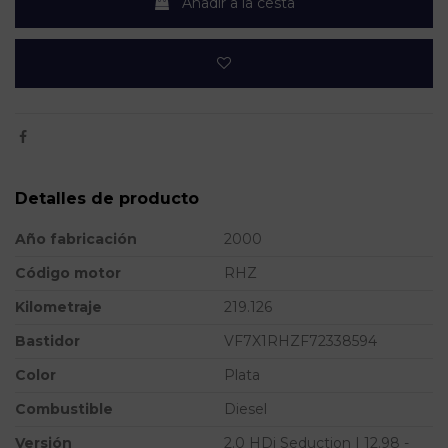
Añadir a la cesta
Detalles de producto
Año fabricación
2000
Código motor
RHZ
Kilometraje
219.126
Bastidor
VF7X1RHZF72338594
Color
Plata
Combustible
Diesel
Versión
2.0 HDi Seduction | 12.98 -