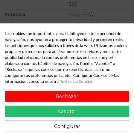
12.99
Potencia
109CV 81KW
Modelo
XANTIA BERLINA 2.0 HDi
Seduction | 12.98 - 12.99
Las cookies son importantes para ti, influyen en tu experiencia de
navegación, nos ayudan a proteger tu privacidad y permiten realizar
Almacén
49349
las peticiones que nos solicites a través de la web. Utilizamos cookies
SubAlmacén
362
propias y de terceros para analizar nuestros servicios y mostrarte
publicidad relacionada con tus preferencias en base a un perfil
SubSubAlmacén
100028996
elaborado con tus hábitos de navegación. Puedes "Aceptar" o
"Rechazar" aquellas cookies que no sean técnicas, así como
ID:
738648
configurar tus preferencias pulsando "Configurar Cookies". Más
Fecha disponible:
2022-04-04
información, consulta nuestra
Política de Cookies
Rechazar
Descripción
Aceptar
Recambio de elevalunas trasero derecho para citroen xantia
berlina 2.0 hdi seduction | 12.98 - 12.99 2.0 hdi seduction |
12.98 - 12.99 referencia OEM IAM
Configurar