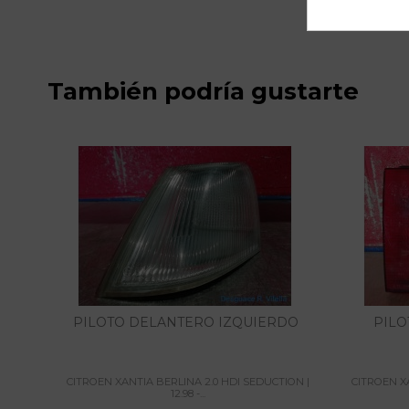
También podría gustarte
PILOTO DELANTERO IZQUIERDO
PILO
CITROEN XANTIA BERLINA 2.0 HDI SEDUCTION |
CITROEN X
12.98 -...