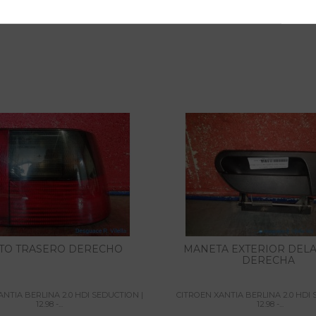
TO TRASERO DERECHO
MANETA EXTERIOR DEL
DERECHA
ANTIA BERLINA 2.0 HDI SEDUCTION |
CITROEN XANTIA BERLINA 2.0 HDI 
12.98 -...
12.98 -...