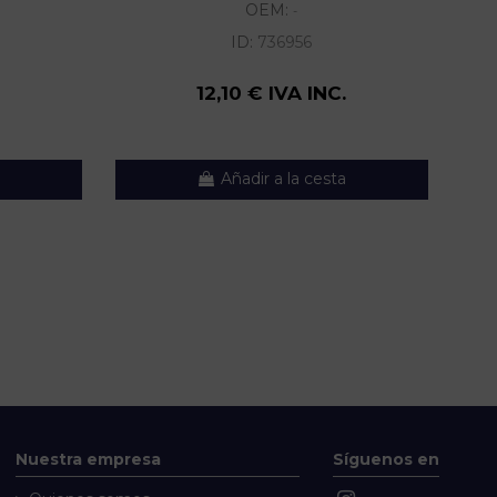
OEM:
-
ID:
736956
12,10 € IVA INC.
Añadir a la cesta
Nuestra empresa
Síguenos en