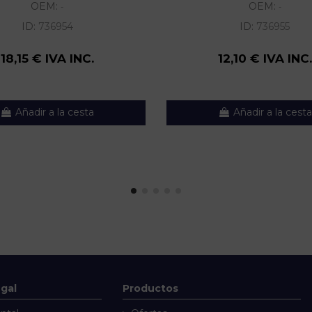
OEM:
OEM:
-
-
ID:
736954
ID:
736955
18,15 € IVA INC.
12,10 € IVA INC.
Añadir a la cesta
Añadir a la cesta
egal
Productos