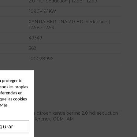
2.0 HDi Seduction | 12.98 - 12.99
109CV 81KW
XANTIA BERLINA 2.0 HDi Seduction |
12.98 - 12.99
49349
362
100028996
a proteger tu
 cookies propias
eferencias en
quellas cookies
. Más
 izquierdo para citroen xantia berlina 2.0 hdi seduction |
n | 12.98 - 12.99 referencia OEM IAM
gurar