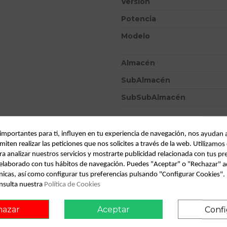
Versión
Potencia
Modelo
Almacén
SubAlmacén
SubSubAlmacén
ID:
738649
Fecha disponible:
2022-04-04
 importantes para ti, influyen en tu experiencia de navegación, nos ayudan 
miten realizar las peticiones que nos solicites a través de la web. Utilizamos
ra analizar nuestros servicios y mostrarte publicidad relacionada con tus pr
l elaborado con tus hábitos de navegación. Puedes "Aceptar" o "Rechazar" a
Descripción
nicas, así como configurar tus preferencias pulsando "Configurar Cookies"
nsulta nuestra
Política de Cookies
Recambio de elevalunas trasero
12.98 - 12.99 2.0 hdi seductio
hazar
Aceptar
Confi