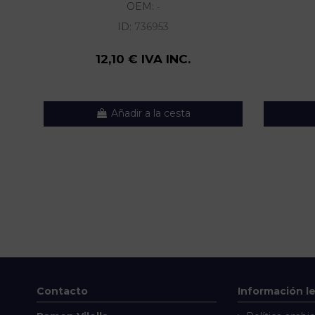
OEM:
-
ID:
736953
12,10 € IVA INC.
Añadir a la cesta
Contacto
Información l