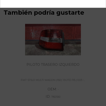
También podría gustarte
PILOTO TRASERO IZQUIERDO
FIAT STILO MULTI WAGON (192) 1.9 JTD 115 | 0.03 -...
OEM:
-
ID:
782550