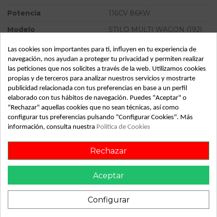
Potencia
116CV 86KW
Modelo
STILO MULTI WAGON (192)
1.9 JTD 115 | 0.03 - ...
Las cookies son importantes para ti, influyen en tu experiencia de
Almacén
49349
navegación, nos ayudan a proteger tu privacidad y permiten realizar
las peticiones que nos solicites a través de la web. Utilizamos cookies
SubAlmacén
386
propias y de terceros para analizar nuestros servicios y mostrarte
SubSubAlmacén
100029977
publicidad relacionada con tus preferencias en base a un perfil
elaborado con tus hábitos de navegación. Puedes "Aceptar" o
"Rechazar" aquellas cookies que no sean técnicas, así como
ID:
782559
configurar tus preferencias pulsando "Configurar Cookies". Más
Fecha disponible:
2022-04-06
información, consulta nuestra
Política de Cookies
Rechazar
Descripción
Recambio de condensador radiador aire acondicionado para
Aceptar
fiat stilo multi wagon (192) 1.9 jtd 115 | 0.03 - ... 1.9 jtd 115 |
0.03 - ... referencia OEM IAM
Configurar