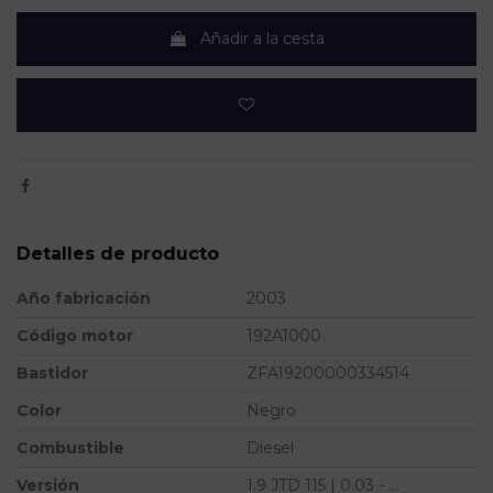
Añadir a la cesta
Detalles de producto
Año fabricación
2003
Código motor
192A1000
Bastidor
ZFA19200000334514
Color
Negro
Combustible
Diesel
Versión
1.9 JTD 115 | 0.03 - ...