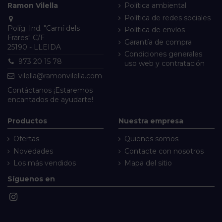
Ramon Vilella
Política ambiental
Política de redes sociales
Políg. Ind. "Camí dels
Política de envíos
Frares" C/F
Garantía de compra
25190 - LLEIDA
Condiciones generales
973 20 15 78
uso web y contratación
vilella@ramonvilella.com
Contáctanos
¡Estaremos
encantados de ayudarte!
Productos
Nuestra empresa
Ofertas
Quienes somos
Novedades
Contacte con nosotros
Los más vendidos
Mapa del sitio
Síguenos en