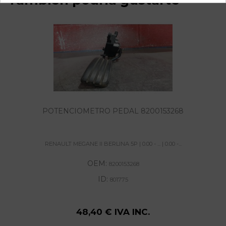
También podría gustarte
POTENCIOMETRO PEDAL 8200153268
RENAULT MEGANE II BERLINA 5P | 0.00 - ... | 0.00 -...
OEM:
8200153268
ID:
801775
48,40 € IVA INC.