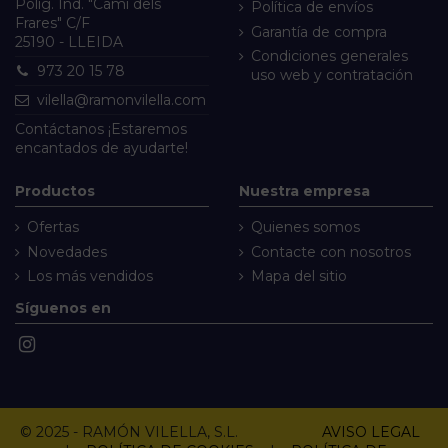
Políg. Ind. "Camí dels
Política de envíos
Frares" C/F
Garantía de compra
25190 - LLEIDA
Condiciones generales
973 20 15 78
uso web y contratación
vilella@ramonvilella.com
Contáctanos
¡Estaremos
encantados de ayudarte!
Productos
Nuestra empresa
Ofertas
Quienes somos
Novedades
Contacte con nosotros
Los más vendidos
Mapa del sitio
Síguenos en
© 2025 - RAMÓN VILELLA, S.L.
AVISO LEGAL