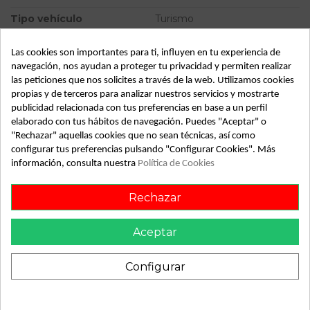
Tipo vehículo
Turismo
Almacén
49349
Las cookies son importantes para ti, influyen en tu experiencia de
SubAlmacén
386
navegación, nos ayudan a proteger tu privacidad y permiten realizar
las peticiones que nos solicites a través de la web. Utilizamos cookies
SubSubAlmacén
100029956
propias y de terceros para analizar nuestros servicios y mostrarte
publicidad relacionada con tus preferencias en base a un perfil
ID:
801774
elaborado con tus hábitos de navegación. Puedes "Aceptar" o
"Rechazar" aquellas cookies que no sean técnicas, así como
Fecha disponible:
2022-04-06
configurar tus preferencias pulsando "Configurar Cookies". Más
información, consulta nuestra
Política de Cookies
Descripción
Rechazar
Recambio de condensador radiador aire acondicionado para
renault megane ii berlina 5p | 0.00 - ... | 0.00 - ... referencia
Aceptar
OEM IAM
Configurar