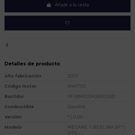
Añadir a la cesta
Detalles de producto
Año fabricación
2003
Código motor
K4M700
Bastidor
VF1BM0C0H28512050
Combustible
Gasolina
Versión
* | 0.00 - ...
Modelo
MEGANE II BERLINA 5P * |
0.00 - ...