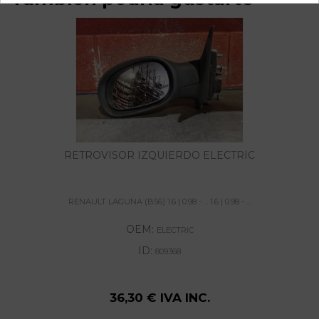
RETROVISOR IZQUIERDO ELECTRIC
RENAULT LAGUNA (B56) 1.6 | 0.98 - ... 1.6 | 0.98 - ...
OEM:
ELECTRIC
ID:
809368
36,30 € IVA INC.