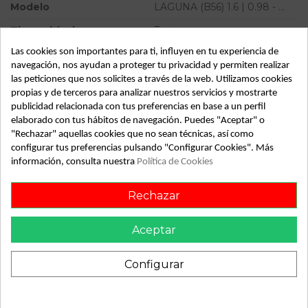
Modelo
LAGUNA (B56) 1.6 | 0.98 - ...
Tipo vehículo
Turismo
Las cookies son importantes para ti, influyen en tu experiencia de
Almacén
49349
navegación, nos ayudan a proteger tu privacidad y permiten realizar
SubAlmacén
358
las peticiones que nos solicites a través de la web. Utilizamos cookies
propias y de terceros para analizar nuestros servicios y mostrarte
SubSubAlmacén
100028892
publicidad relacionada con tus preferencias en base a un perfil
elaborado con tus hábitos de navegación. Puedes "Aceptar" o
ID:
809379
"Rechazar" aquellas cookies que no sean técnicas, así como
Fecha disponible:
2022-04-06
configurar tus preferencias pulsando "Configurar Cookies". Más
información, consulta nuestra
Política de Cookies
Rechazar
Descripción
Recambio de bomba freno para renault laguna (b56) 1.6 |
Aceptar
0.98 - ... 1.6 | 0.98 - ... referencia OEM IAM
Configurar
También podría gustarte