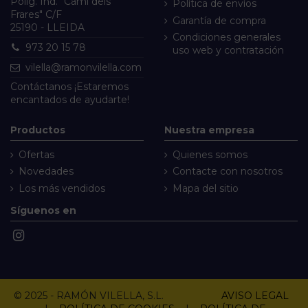
Políg. Ind. "Camí dels
Política de envíos
Frares" C/F
Garantía de compra
25190 - LLEIDA
Condiciones generales
973 20 15 78
uso web y contratación
vilella@ramonvilella.com
Contáctanos
¡Estaremos
encantados de ayudarte!
Productos
Nuestra empresa
Ofertas
Quienes somos
Novedades
Contacte con nosotros
Los más vendidos
Mapa del sitio
Síguenos en
© 2025 - RAMÓN VILELLA, S.L.
AVISO LEGAL