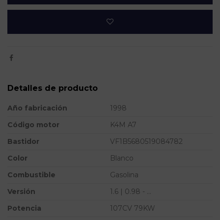
Detalles de producto
Año fabricación
1998
Código motor
K4M A7
Bastidor
VF1B5680519084782
Color
Blanco
Combustible
Gasolina
Versión
1.6 | 0.98 - ...
Potencia
107CV 79KW