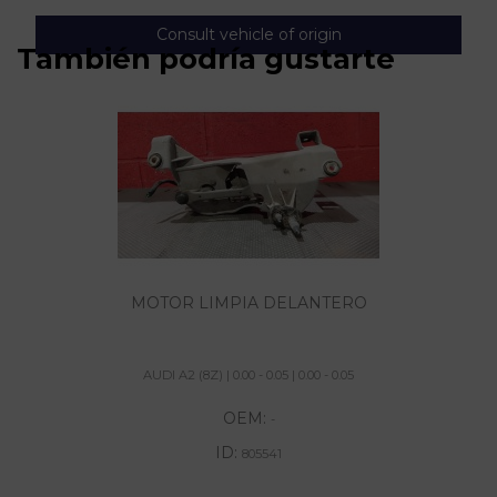
Consult vehicle of origin
También podría gustarte
MOTOR LIMPIA DELANTERO
AUDI A2 (8Z) | 0.00 - 0.05 | 0.00 - 0.05
OEM:
-
ID:
805541