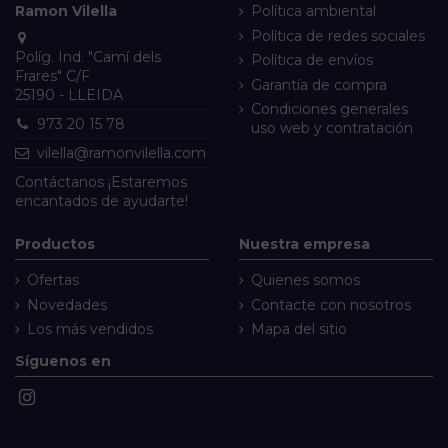
Ramon Vilella
Política ambiental
Política de redes sociales
Políg. Ind. "Camí dels
Política de envíos
Frares" C/F
Garantía de compra
25190 - LLEIDA
Condiciones generales
973 20 15 78
uso web y contratación
vilella@ramonvilella.com
Contáctanos
¡Estaremos
encantados de ayudarte!
Productos
Nuestra empresa
Ofertas
Quienes somos
Novedades
Contacte con nosotros
Los más vendidos
Mapa del sitio
Síguenos en