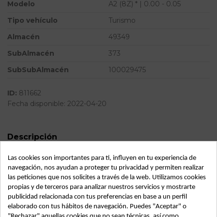
Modelo
A2 (8Z) * | 0.00 - 0.05
Tipo vehículo
Turismo
Almacén
49349
SubAlmacén
373
SubSubAlmacén
100029475
ID:
811662
Fecha disponible:
2022-04-20
Descripción
Recambio de transmision delantera derecha para audi a2
Las cookies son importantes para ti, influyen en tu experiencia de
(8z) | 0.00 - 0.05 | 0.00 - 0.05 referencia OEM IAM
navegación, nos ayudan a proteger tu privacidad y permiten realizar
las peticiones que nos solicites a través de la web. Utilizamos cookies
propias y de terceros para analizar nuestros servicios y mostrarte
publicidad relacionada con tus preferencias en base a un perfil
elaborado con tus hábitos de navegación. Puedes "Aceptar" o
"Rechazar" aquellas cookies que no sean técnicas, así como