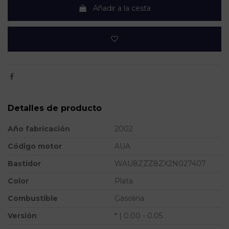
Añadir a la cesta
Detalles de producto
Año fabricación
2002
Código motor
AUA
Bastidor
WAU8ZZZ8ZX2N027407
Color
Plata
Combustible
Gasolina
Versión
* | 0.00 - 0.05