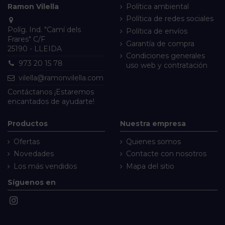
Ramon Vilella
Política ambiental
Política de redes sociales
Políg. Ind. "Camí dels
Política de envíos
Frares" C/F
Garantía de compra
25190 - LLEIDA
Condiciones generales
973 20 15 78
uso web y contratación
vilella@ramonvilella.com
Contáctanos
¡Estaremos
encantados de ayudarte!
Productos
Nuestra empresa
Ofertas
Quienes somos
Novedades
Contacte con nosotros
Los más vendidos
Mapa del sitio
Síguenos en