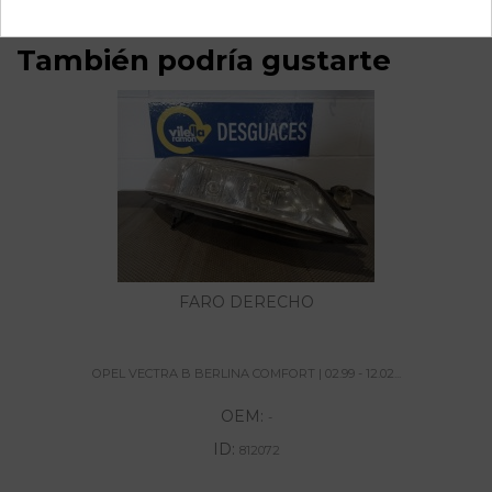
También podría gustarte
FARO DERECHO
OPEL VECTRA B BERLINA COMFORT | 02.99 - 12.02...
OEM:
-
ID:
812072