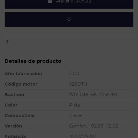
Añadir a la cesta
Detalles de producto
Año fabricación
2001
Código motor
Y20DTH
Bastidor
W0L0JBF6817045283
Color
Plata
Combustible
Diesel
Versión
Comfort | 02.99 - 12.02
Potencia
101CV 75KW