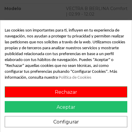
Modelo
VECTRA B BERLINA Comfort
| 02.99 - 12.02
Tipo vehículo
Turismo
Las cookies son importantes para ti, influyen en tu experiencia de
Almacén
49349
navegación, nos ayudan a proteger tu privacidad y permiten realizar
las peticiones que nos solicites a través de la web. Utilizamos cookies
SubAlmacén
367
propias y de terceros para analizar nuestros servicios y mostrarte
SubSubAlmacén
100029346
publicidad relacionada con tus preferencias en base a un perfil
elaborado con tus hábitos de navegación. Puedes "Aceptar" o
"Rechazar" aquellas cookies que no sean técnicas, así como
ID:
812073
configurar tus preferencias pulsando "Configurar Cookies". Más
Fecha disponible:
2022-04-28
información, consulta nuestra
Política de Cookies
Rechazar
Descripción
Recambio de faro izquierdo para opel vectra b berlina
Aceptar
comfort | 02.99 - 12.02 comfort | 02.99 - 12.02 referencia
OEM IAM
Configurar