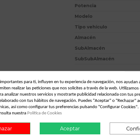
Potencia
Modelo
Tipo vehículo
Almacén
SubAlmacén
SubSubAlmacén
ID:
812517
Fecha disponible:
2022-05-09
 importantes para ti, influyen en tu experiencia de navegación, nos ayudan 
miten realizar las peticiones que nos solicites a través de la web. Utilizamos
ra analizar nuestros servicios y mostrarte publicidad relacionada con tus pr
l elaborado con tus hábitos de navegación. Puedes "Aceptar" o "Rechazar" a
Descripción
nicas, así como configurar tus preferencias pulsando "Configurar Cookies"
nsulta nuestra
Política de Cookies
Recambio de mando climatizad
IAM 98BW19C933BA
hazar
Aceptar
Confi