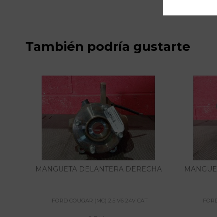
También podría gustarte
MANGUETA DELANTERA DERECHA
MANGUET
FORD COUGAR (MC) 2.5 V6 24V CAT
FORD