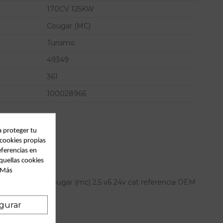
170CV 125KW
Cougar (MC)
Turismo
49349
361
100028966
a proteger tu
 cookies propias
eferencias en
quellas cookies
. Más
or para ford cougar (mc) 2.5 v6 24v cat referencia OEM
gurar