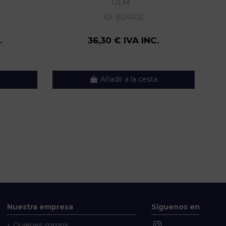
OEM:
-
ID:
804602
.
36,30 € IVA INC.
Añadir a la cesta
Nuestra empresa
Síguenos en
Quienes somos