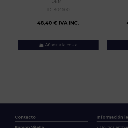
OEM:
-
ID:
804600
48,40 € IVA INC.
Añadir a la cesta
Contacto
Información l
Ramon Vilella
Política ambie