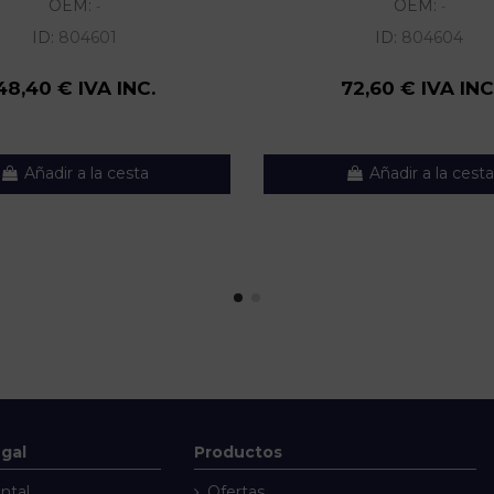
OEM:
OEM:
-
-
ID:
804601
ID:
804604
48,40 € IVA INC.
72,60 € IVA INC
Añadir a la cesta
Añadir a la cesta
egal
Productos
ntal
Ofertas