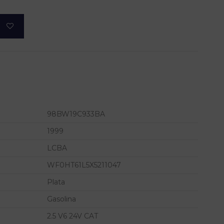
98BW19C933BA
1999
LCBA
WF0HT61L5X5211047
Plata
Gasolina
2.5 V6 24V CAT