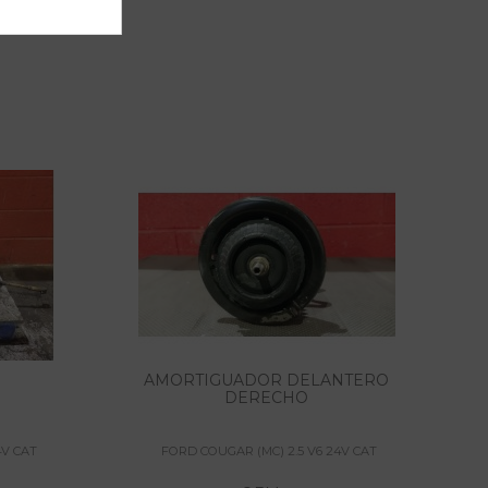
AMORTIGUADOR DELANTERO
DERECHO
4V CAT
FORD COUGAR (MC) 2.5 V6 24V CAT