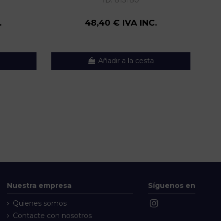
ID:
813180
.
48,40 € IVA INC.
Añadir a la cesta
Nuestra empresa
Síguenos en
Quienes somos
Contacte con nosotros