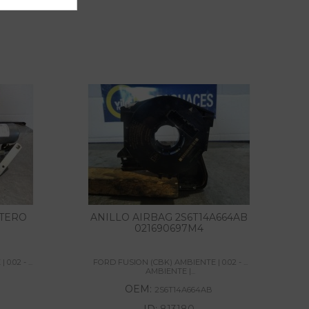
NTERO
ANILLO AIRBAG 2S6T14A664AB
021690697M4
.02 - ...
FORD FUSION (CBK) AMBIENTE | 0.02 - ...
AMBIENTE |...
OEM:
2S6T14A664AB