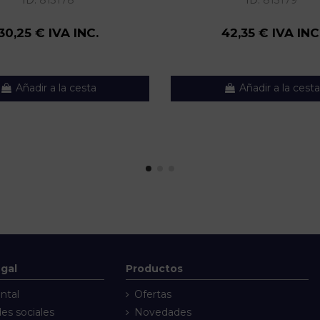
ID:
813178
ID:
813179
30,25 € IVA INC.
42,35 € IVA INC
Añadir a la cesta
Añadir a la cesta
egal
Productos
ntal
Ofertas
des sociales
Novedades