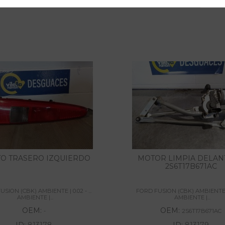
TO TRASERO IZQUIERDO
MOTOR LIMPIA DELA
2S6T17B671AC
SION (CBK) AMBIENTE | 0.02 - ...
FORD FUSION (CBK) AMBIENTE | 0
AMBIENTE |...
AMBIENTE |...
OEM:
OEM:
-
2S6T17B671AC