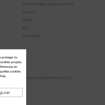
FUSION (CBK) Ambiente | 0.02 - ...
Turismo
49349
367
100029353
a proteger tu
 cookies propias
eferencias en
quellas cookies
. Más
echo para ford fusion (cbk) ambiente | 0.02 - ...
cia OEM IAM
gurar