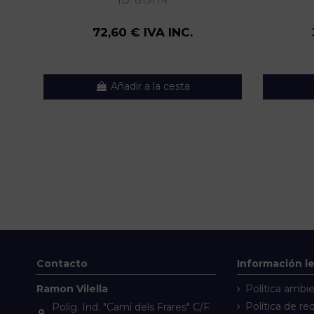
ID:
813174
72,60 € IVA INC.
Añadir a la cesta
Contacto
Información l
Ramon Vilella
Política ambie
Política de re
Políg. Ind. "Camí dels Frares" C/F