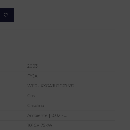
2003
FYJA
WF0UXXGAJU2G67592
Gris
Gasolina
Ambiente | 0.02 - ...
101CV 75KW