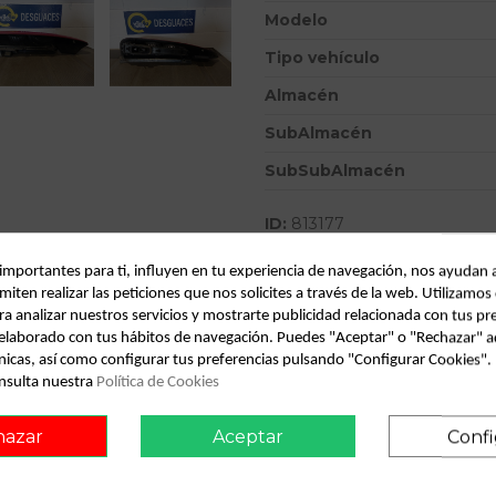
Modelo
Tipo vehículo
Almacén
SubAlmacén
SubSubAlmacén
ID:
813177
Fecha disponible:
2022-05-17
 importantes para ti, influyen en tu experiencia de navegación, nos ayudan 
miten realizar las peticiones que nos solicites a través de la web. Utilizamos
ra analizar nuestros servicios y mostrarte publicidad relacionada con tus pr
Descripción
l elaborado con tus hábitos de navegación. Puedes "Aceptar" o "Rechazar" a
nicas, así como configurar tus preferencias pulsando "Configurar Cookies"
Recambio de piloto trasero der
nsulta nuestra
Política de Cookies
ambiente | 0.02 - ... referen
hazar
Aceptar
Confi