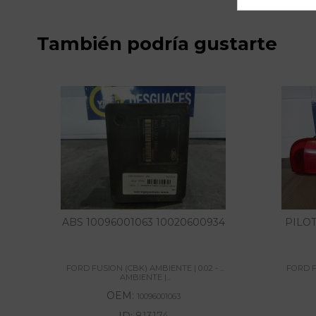
También podría gustarte
ABS 10096001063 10020600934
PILO
FORD FUSION (CBK) AMBIENTE | 0.02 - ...
FORD FU
AMBIENTE |...
OEM:
10096001063