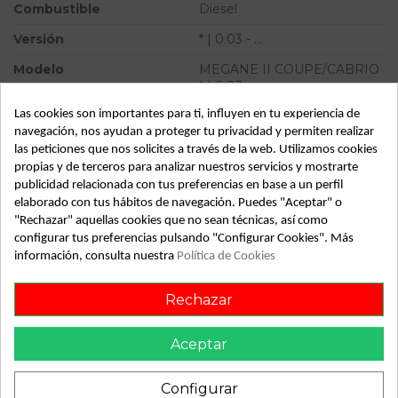
Combustible
Diesel
Versión
* | 0.03 - ...
Modelo
MEGANE II COUPE/CABRIO
* | 0.03 - ...
Las cookies son importantes para ti, influyen en tu experiencia de
Tipo vehículo
Turismo
navegación, nos ayudan a proteger tu privacidad y permiten realizar
Almacén
49349
las peticiones que nos solicites a través de la web. Utilizamos cookies
propias y de terceros para analizar nuestros servicios y mostrarte
SubAlmacén
365
publicidad relacionada con tus preferencias en base a un perfil
elaborado con tus hábitos de navegación. Puedes "Aceptar" o
SubSubAlmacén
100029730
"Rechazar" aquellas cookies que no sean técnicas, así como
configurar tus preferencias pulsando "Configurar Cookies". Más
ID:
803483
información, consulta nuestra
Política de Cookies
Fecha disponible:
2022-05-20
Rechazar
Descripción
Aceptar
Recambio de cerradura puerta delantera izquierda para
renault megane ii coupe/cabrio | 0.03 - ... | 0.03 - ...
Configurar