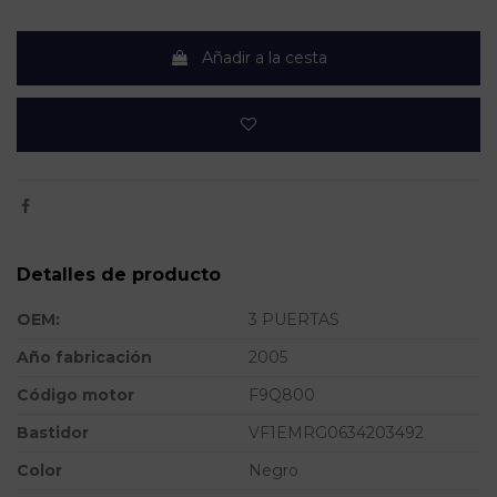
Añadir a la cesta
Detalles de producto
OEM:
3 PUERTAS
Año fabricación
2005
Código motor
F9Q800
Bastidor
VF1EMRG0634203492
Color
Negro