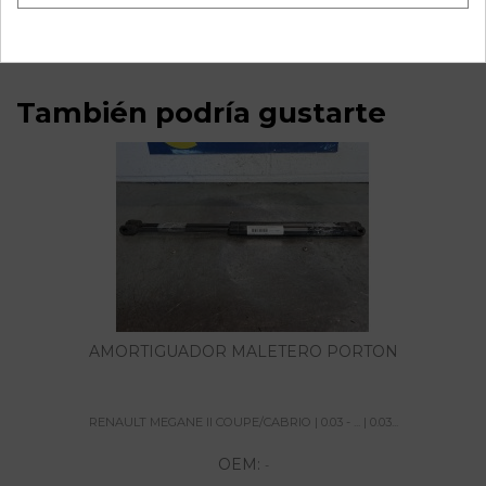
referencia OEM IAM 3 PUERTAS
También podría gustarte
AMORTIGUADOR MALETERO PORTON
RENAULT MEGANE II COUPE/CABRIO | 0.03 - ... | 0.03...
OEM:
-