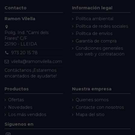
Contacto
Información legal
Ramon Vilella
Política ambiental
Política de redes sociales
Políg. Ind. "Camí dels
Política de envíos
Frares" C/F
Garantía de compra
25190 - LLEIDA
Condiciones generales
973 20 15 78
uso web y contratación
vilella@ramonvilella.com
Contáctanos
¡Estaremos
encantados de ayudarte!
Productos
Nuestra empresa
Ofertas
Quienes somos
Novedades
Contacte con nosotros
Los más vendidos
Mapa del sitio
Síguenos en