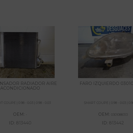
NSADOR RADIADOR AIRE
FARO IZQUIERDO 03010
ACONDICIONADO
 COUPE | 0.98 - 0.03 | 0.98 - 0.03
SMART COUPE | 0.98 - 0.03 | 0.98
OEM:
OEM:
-
0301088313
ID:
813440
ID:
813442