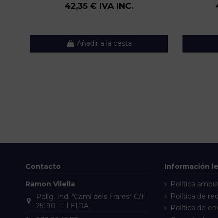
42,35 € IVA INC.
Añadir a la cesta
Contacto
Información l
Ramon Vilella
Política ambie
Política de re
Políg. Ind. "Camí dels Frares" C/F
25190 - LLEIDA
Política de en