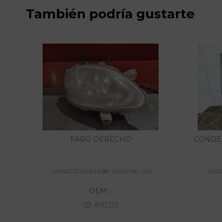
También podría gustarte
FARO DERECHO
CONDE
SMART COUPE | 0.98 - 0.03 | 0.98 - 0.03
SMART
OEM:
-
ID:
810213