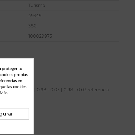
Turismo
49349
386
100029973
a proteger tu
 cookies propias
eferencias en
quellas cookies
a smart coupe | 0.98 - 0.03 | 0.98 - 0.03 referencia
. Más
gurar