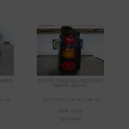
88313
PILOTO TRASERO IZQUIERDO
253033L 253041L
 - 0.03
SMART COUPE | 0.98 - 0.03 | 0.98 - 0.03
OEM:
253033L
ID:
813443