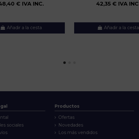
48,40 € IVA INC.
42,35 € IVA INC
Añadir a la cesta
Añadir a la cesta
egal
Productos
ntal
Ofertas
des sociales
Novedades
víos
Los más vendidos