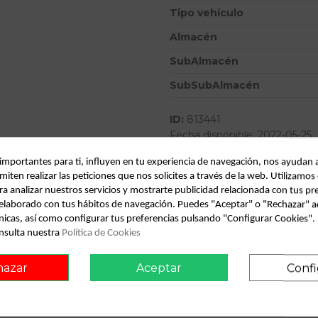
Tipo vehículo
Almacén
SubAlmacén
SubSubAlmacén
ID:
813441
Fecha disponible:
2022-05-25
 importantes para ti, influyen en tu experiencia de navegación, nos ayudan 
miten realizar las peticiones que nos solicites a través de la web. Utilizamos
Descripción
ra analizar nuestros servicios y mostrarte publicidad relacionada con tus pr
l elaborado con tus hábitos de navegación. Puedes "Aceptar" o "Rechazar" a
Recambio de radiador agua par
nicas, así como configurar tus preferencias pulsando "Configurar Cookies"
OEM IAM BEHR 29680
nsulta nuestra
Política de Cookies
hazar
Aceptar
Confi