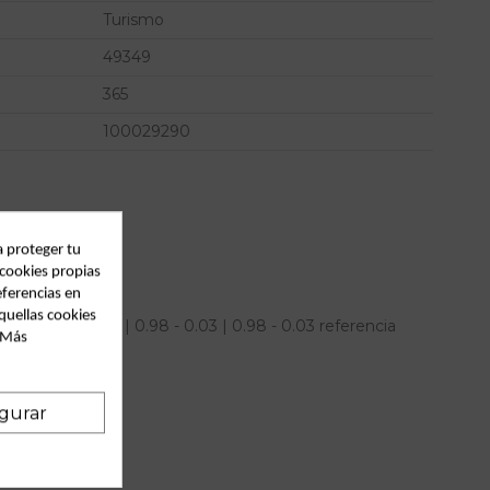
Turismo
49349
365
100029290
a proteger tu
 cookies propias
eferencias en
quellas cookies
a smart coupe | 0.98 - 0.03 | 0.98 - 0.03 referencia
. Más
gurar