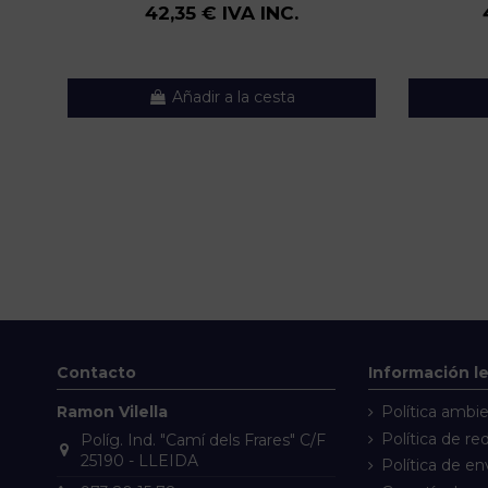
42,35 € IVA INC.
Añadir a la cesta
Contacto
Información l
Ramon Vilella
Política ambie
Política de re
Políg. Ind. "Camí dels Frares" C/F
25190 - LLEIDA
Política de en