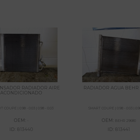
NSADOR RADIADOR AIRE
RADIADOR AGUA BEHR 
ACONDICIONADO
 COUPE | 0.98 - 0.03 | 0.98 - 0.03
SMART COUPE | 0.98 - 0.03 | 0.98
OEM:
OEM:
-
BEHR 29680
ID:
813440
ID:
813441