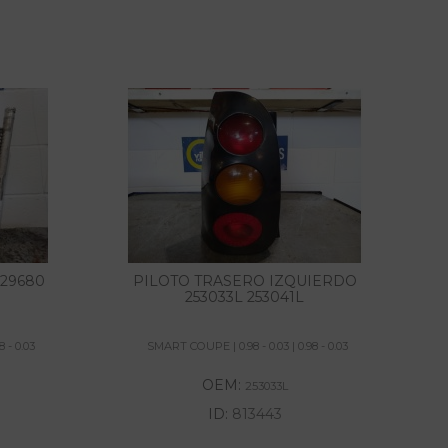
29680
PILOTO TRASERO IZQUIERDO
253033L 253041L
 - 0.03
SMART COUPE | 0.98 - 0.03 | 0.98 - 0.03
OEM:
253033L
ID:
813443