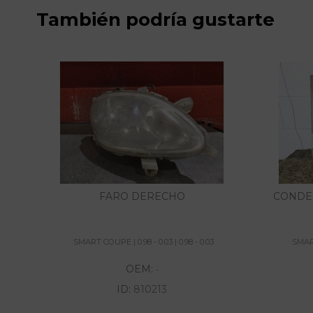
También podría gustarte
FARO DERECHO
CONDE
SMART COUPE | 0.98 - 0.03 | 0.98 - 0.03
SMART
OEM:
-
ID:
810213