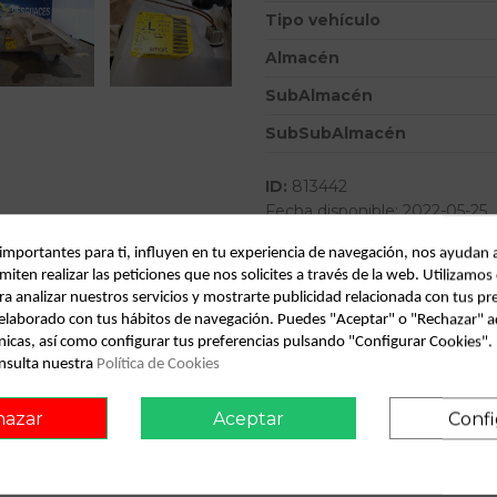
Tipo vehículo
Almacén
SubAlmacén
SubSubAlmacén
ID:
813442
Fecha disponible:
2022-05-25
 importantes para ti, influyen en tu experiencia de navegación, nos ayudan 
miten realizar las peticiones que nos solicites a través de la web. Utilizamos
Descripción
ra analizar nuestros servicios y mostrarte publicidad relacionada con tus pr
l elaborado con tus hábitos de navegación. Puedes "Aceptar" o "Rechazar" a
Recambio de faro izquierdo par
nicas, así como configurar tus preferencias pulsando "Configurar Cookies"
OEM IAM 0301088313
nsulta nuestra
Política de Cookies
hazar
Aceptar
Confi