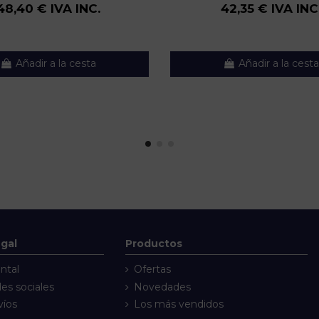
48,40 € IVA INC.
42,35 € IVA INC
Añadir a la cesta
Añadir a la cesta
egal
Productos
ntal
Ofertas
des sociales
Novedades
víos
Los más vendidos