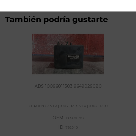
También podría gustarte
ABS 10096011303 9649029080
CITROEN C2 VTR | 09.03 - 12.09 VTR | 09.03 - 12.09
OEM:
10096011303
ID:
792040