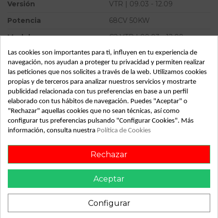
Versión
VTR | 09.03 - 12.09
Potencia
68CV 50KW
Modelo
C2 VTR | 09.03 - 12.09
Las cookies son importantes para ti, influyen en tu experiencia de
Tipo vehículo
Turismo
navegación, nos ayudan a proteger tu privacidad y permiten realizar
Almacén
49349
las peticiones que nos solicites a través de la web. Utilizamos cookies
propias y de terceros para analizar nuestros servicios y mostrarte
SubAlmacén
370
publicidad relacionada con tus preferencias en base a un perfil
elaborado con tus hábitos de navegación. Puedes "Aceptar" o
SubSubAlmacén
100029411
"Rechazar" aquellas cookies que no sean técnicas, así como
configurar tus preferencias pulsando "Configurar Cookies". Más
ID:
813480
información, consulta nuestra
Política de Cookies
Fecha disponible:
2022-05-25
Rechazar
Descripción
Aceptar
Recambio de mangueta delantera derecha para citroen c2
vtr | 09.03 - 12.09 vtr | 09.03 - 12.09 referencia OEM IAM
Configurar