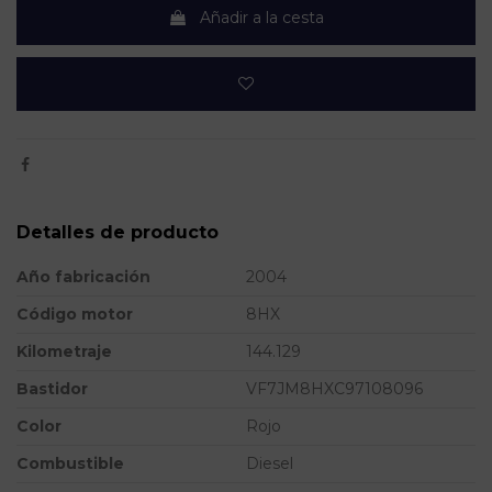
Añadir a la cesta
Detalles de producto
Año fabricación
2004
Código motor
8HX
Kilometraje
144.129
Bastidor
VF7JM8HXC97108096
Color
Rojo
Combustible
Diesel