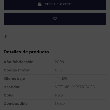
Añadir a la cesta
Detalles de producto
Año fabricación
2004
Código motor
8HX
Kilometraje
144.129
Bastidor
VF7JM8HXC97108096
Color
Rojo
Combustible
Diesel