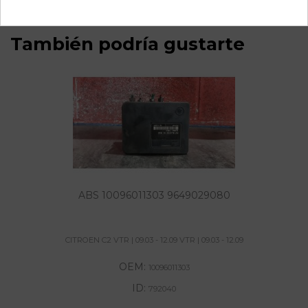
También podría gustarte
ABS 10096011303 9649029080
CITROEN C2 VTR | 09.03 - 12.09 VTR | 09.03 - 12.09
OEM:
10096011303
ID:
792040