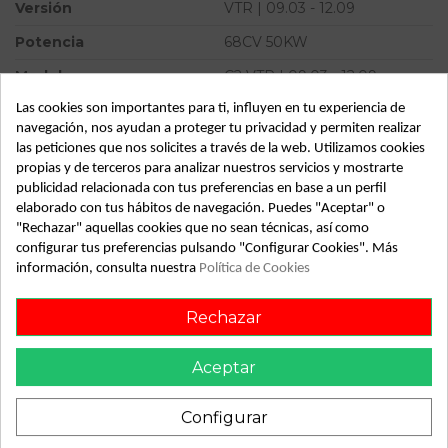
Versión
VTR | 09.03 - 12.09
Potencia
68CV 50KW
Modelo
C2 VTR | 09.03 - 12.09
Las cookies son importantes para ti, influyen en tu experiencia de
Tipo vehículo
Turismo
navegación, nos ayudan a proteger tu privacidad y permiten realizar
Almacén
49349
las peticiones que nos solicites a través de la web. Utilizamos cookies
propias y de terceros para analizar nuestros servicios y mostrarte
SubAlmacén
370
publicidad relacionada con tus preferencias en base a un perfil
elaborado con tus hábitos de navegación. Puedes "Aceptar" o
SubSubAlmacén
100029407
"Rechazar" aquellas cookies que no sean técnicas, así como
configurar tus preferencias pulsando "Configurar Cookies". Más
ID:
813481
información, consulta nuestra
Política de Cookies
Fecha disponible:
2022-05-25
Rechazar
Descripción
Aceptar
Recambio de mangueta delantera izquierda para citroen c2
vtr | 09.03 - 12.09 vtr | 09.03 - 12.09 referencia OEM IAM
Configurar