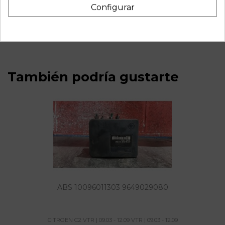
Recambio de maneta interior delantera derecha para
Configurar
citroen c2 vtr | 09.03 - 12.09 vtr | 09.03 - 12.09 referencia
OEM IAM 9647164377
También podría gustarte
ABS 10096011303 9649029080
CITROEN C2 VTR | 09.03 - 12.09 VTR | 09.03 - 12.09