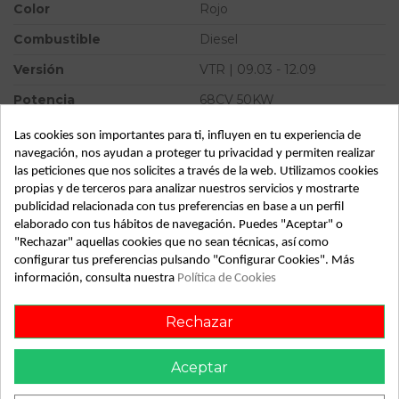
Color
Rojo
Combustible
Diesel
Versión
VTR | 09.03 - 12.09
Potencia
68CV 50KW
Modelo
C2 VTR | 09.03 - 12.09
Las cookies son importantes para ti, influyen en tu experiencia de
navegación, nos ayudan a proteger tu privacidad y permiten realizar
Tipo vehículo
Turismo
las peticiones que nos solicites a través de la web. Utilizamos cookies
propias y de terceros para analizar nuestros servicios y mostrarte
Almacén
49349
publicidad relacionada con tus preferencias en base a un perfil
SubAlmacén
383
elaborado con tus hábitos de navegación. Puedes "Aceptar" o
"Rechazar" aquellas cookies que no sean técnicas, así como
SubSubAlmacén
100029813
configurar tus preferencias pulsando "Configurar Cookies". Más
información, consulta nuestra
Política de Cookies
ID:
813482
Fecha disponible:
2022-05-25
Rechazar
Aceptar
Descripción