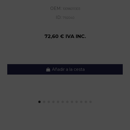
OEM:
10096011303
ID:
792040
72,60 € IVA INC.
Añadir a la cesta