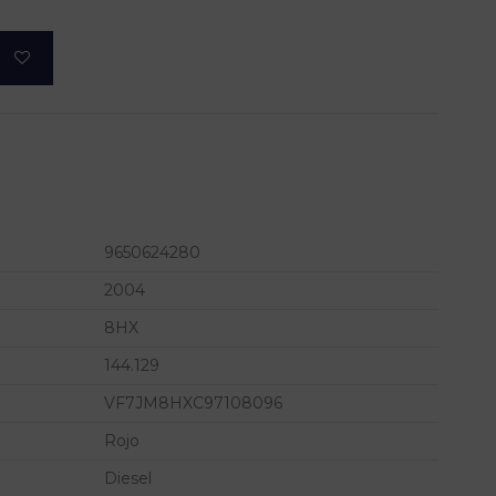
9650624280
2004
8HX
144.129
VF7JM8HXC97108096
Rojo
Diesel