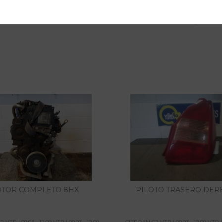
TOR COMPLETO 8HX
PILOTO TRASERO DE
VTR | 09.03 - 12.09 VTR | 09.03 - 12.09
CITROEN C2 VTR | 09.03 - 12.09 VTR | 