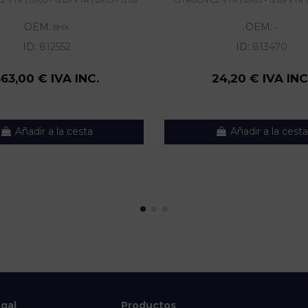
OEM:
OEM:
8HX
-
ID:
812552
ID:
813470
363,00 € IVA INC.
24,20 € IVA INC
Añadir a la cesta
Añadir a la cesta
egal
Productos