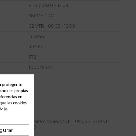
VTR | 09.03 - 12.09
68CV 50KW
C2 VTR | 09.03 - 12.09
Turismo
49349
372
100029447
a proteger tu
 cookies propias
eferencias en
quellas cookies
. Más
era izquierda para citroen c2 vtr | 09.03 - 12.09 vtr |
M IAM 9650624280
gurar