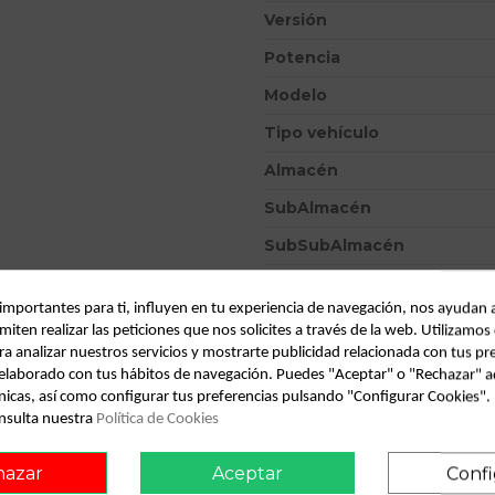
Versión
Potencia
Modelo
Tipo vehículo
Almacén
SubAlmacén
SubSubAlmacén
ID:
813486
 importantes para ti, influyen en tu experiencia de navegación, nos ayudan 
Fecha disponible:
2022-05-25
miten realizar las peticiones que nos solicites a través de la web. Utilizamos
ra analizar nuestros servicios y mostrarte publicidad relacionada con tus pr
l elaborado con tus hábitos de navegación. Puedes "Aceptar" o "Rechazar" a
Descripción
nicas, así como configurar tus preferencias pulsando "Configurar Cookies"
nsulta nuestra
Política de Cookies
Recambio de transmision delant
09.03 - 12.09 referencia OE
hazar
Aceptar
Confi