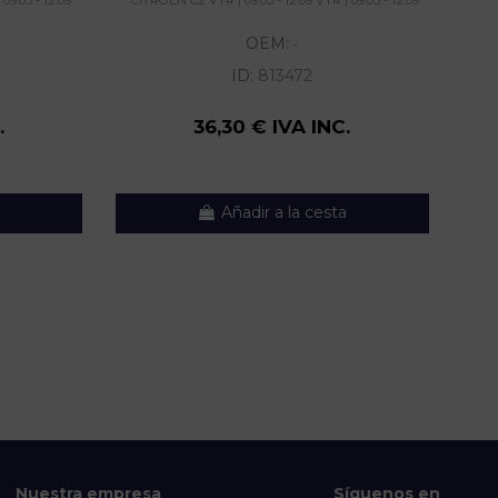
OEM:
-
ID:
813472
.
36,30 € IVA INC.
Añadir a la cesta
Nuestra empresa
Síguenos en