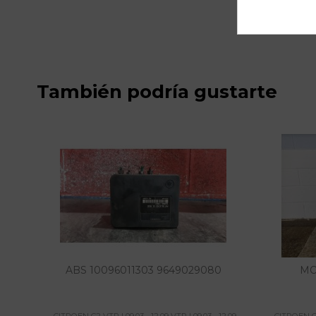
También podría gustarte
ABS 10096011303 9649029080
MO
CITROEN C2 VTR | 09.03 - 12.09 VTR | 09.03 - 12.09
CITROEN C2 