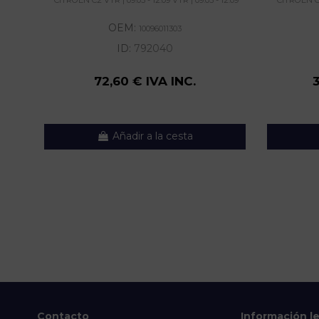
OEM:
10096011303
ID:
792040
72,60 € IVA INC.
Añadir a la cesta
Contacto
Información l