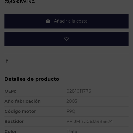
72,60 €
IVA INC.
Añadir a la cesta
Detalles de producto
OEM:
0281011776
Año fabricación
2005
Código motor
F9Q
Bastidor
VF1JMRG0633986824
Color
Plata