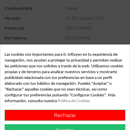
Combustible
Diesel
Versión
1.9 dCi Diesel | 0.03 - ...
Potencia
120CV 89KW
Ref.Marca
8200391966
Ref.Equivalencia
1039S04039
Las cookies son importantes para ti, influyen en tu experiencia de
Modelo
SCENIC II 1.9 dCi Diesel | 0.03
navegación, nos ayudan a proteger tu privacidad y permiten realizar
- ...
las peticiones que nos solicites a través de la web. Utilizamos cookies
propias y de terceros para analizar nuestros servicios y mostrarte
Tipo vehículo
Turismo
publicidad relacionada con tus preferencias en base a un perfil
Almacén
49349
elaborado con tus hábitos de navegación. Puedes "Aceptar" o
"Rechazar" aquellas cookies que no sean técnicas, así como
SubAlmacén
373
configurar tus preferencias pulsando "Configurar Cookies". Más
información, consulta nuestra
Política de Cookies
SubSubAlmacén
100029480
Rechazar
ID:
813498
Fecha disponible:
2022-05-25