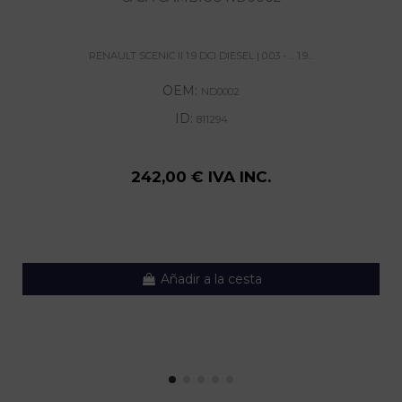
RENAULT SCENIC II 1.9 DCI DIESEL | 0.03 - ... 1.9...
OEM:
ND0002
ID:
811294
242,00 € IVA INC.
Añadir a la cesta