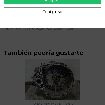
Aceptar
Descripción
Configurar
Recambio de centralita motor uce para renault scenic ii 1.9
dci diesel | 0.03 - ... 1.9 dci diesel | 0.03 - ... referencia OEM
IAM 0281011776 8200391966 1039S04039
También podría gustarte
CAJA CAMBIOS ND0002