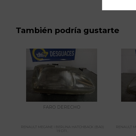
También podría gustarte
FARO DERECHO
RENAULT MEGANE I BERLINA HATCHBACK (BA0)
RENAULT M
1.9 DTI...