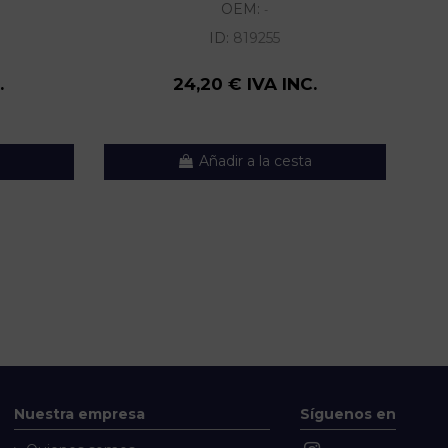
OEM:
-
ID:
819255
.
24,20 € IVA INC.
Añadir a la cesta
Nuestra empresa
Síguenos en