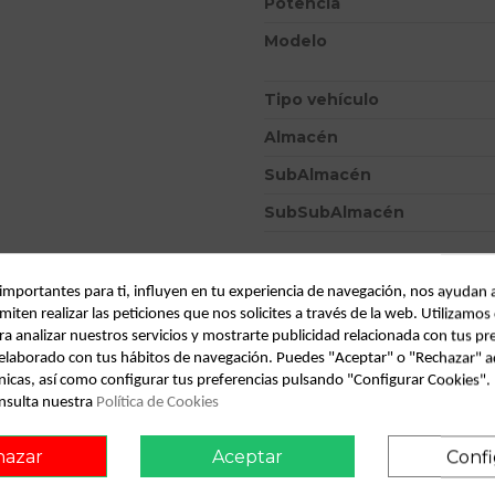
Potencia
Modelo
Tipo vehículo
Almacén
SubAlmacén
SubSubAlmacén
ID:
813356
Fecha disponible:
2022-05-26
 importantes para ti, influyen en tu experiencia de navegación, nos ayudan 
miten realizar las peticiones que nos solicites a través de la web. Utilizamos
ra analizar nuestros servicios y mostrarte publicidad relacionada con tus pr
l elaborado con tus hábitos de navegación. Puedes "Aceptar" o "Rechazar" a
Descripción
nicas, así como configurar tus preferencias pulsando "Configurar Cookies"
nsulta nuestra
Política de Cookies
Recambio de maneta exterior 
1.9 dti alize | 06.97 - 12.99 1.
hazar
Aceptar
Confi