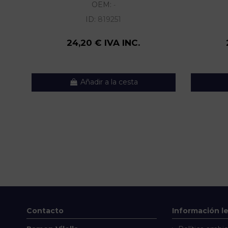
OEM:
-
ID:
819251
24,20 € IVA INC.
Añadir a la cesta
Contacto
Información l