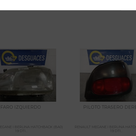
FARO IZQUIERDO
PILOTO TRASERO DE
EGANE I BERLINA HATCHBACK (BA0)
RENAULT MEGANE I BERLINA HATC
1.9 DTI...
1.9 DTI...