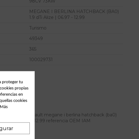
98CV 73KW
MEGANE I BERLINA HATCHBACK (BA0)
1.9 dTi Alize | 06.97 - 12.99
Turismo
49349
365
100029731
a proteger tu
 cookies propias
eferencias en
quellas cookies
. Más
porton para renault megane i berlina hatchback (ba0)
9 dti alize | 06.97 - 12.99 referencia OEM IAM
gurar