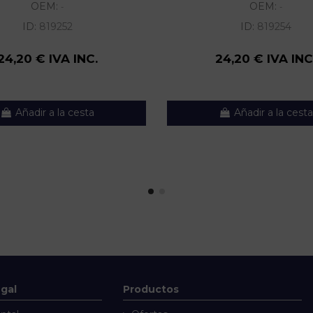
OEM:
OEM:
-
-
ID:
819252
ID:
819254
24,20 € IVA INC.
24,20 € IVA INC
Añadir a la cesta
Añadir a la cesta
egal
Productos