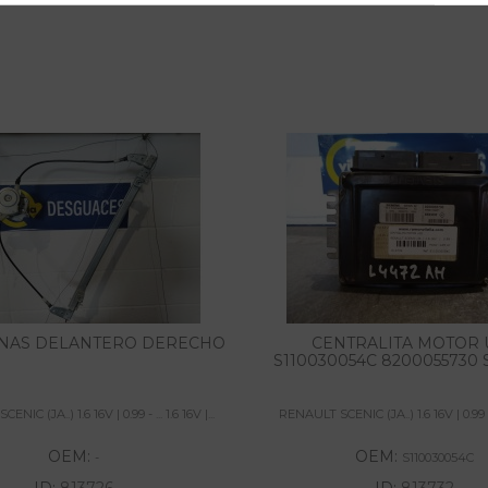
NAS DELANTERO DERECHO
CENTRALITA MOTOR 
S110030054C 8200055730 
IC (JA..) 1.6 16V | 0.99 - ... 1.6 16V |...
RENAULT SCENIC (JA..) 1.6 16V | 0.99 - ..
OEM:
OEM:
-
S110030054C