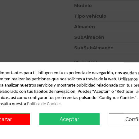
Modelo
Tipo vehículo
Almacén
SubAlmacén
SubSubAlmacén
ID:
813729
Fecha disponible:
2022-05-30
 importantes para ti, influyen en tu experiencia de navegación, nos ayudan 
miten realizar las peticiones que nos solicites a través de la web. Utilizamos
ra analizar nuestros servicios y mostrarte publicidad relacionada con tus pr
Descripción
l elaborado con tus hábitos de navegación. Puedes "Aceptar" o "Rechazar" a
nicas, así como configurar tus preferencias pulsando "Configurar Cookies"
Recambio de piloto trasero izquie
nsulta nuestra
Política de Cookies
0.99 - ... referencia OEM IAM
hazar
Aceptar
Confi