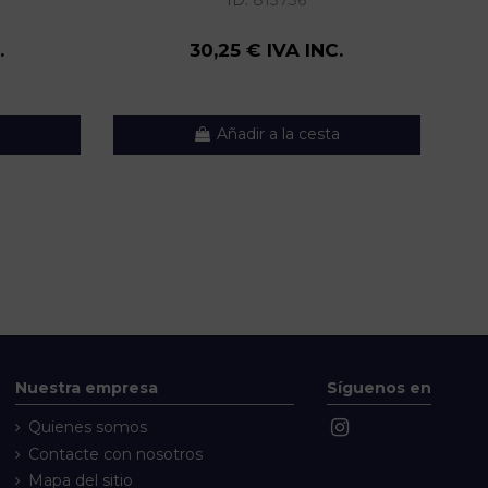
ID:
813736
.
30,25 € IVA INC.
Añadir a la cesta
Nuestra empresa
Síguenos en
Quienes somos
Contacte con nosotros
Mapa del sitio