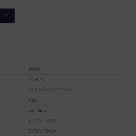
2000
K4M A7
VF1JA04B522003261
Azul
Gasolina
1.6 16V | 0.99 - ...
107CV 79KW