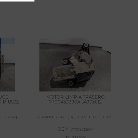
UCE
MOTOR LIMPIA TRASERO
SIRIUS32
7700433890A 54903612
. 1.6 16V |...
RENAULT SCENIC (JA..) 1.6 16V | 0.99 - ... 1.6 16V |...
OEM:
7700433890A