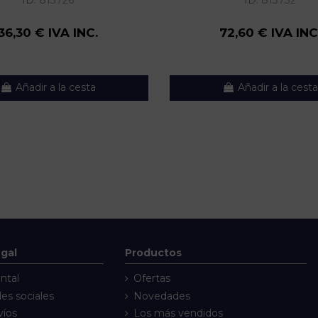
ID:
813726
ID:
813732
36,30 € IVA INC.
72,60 € IVA INC
Añadir a la cesta
Añadir a la cesta
egal
Productos
ntal
Ofertas
des sociales
Novedades
víos
Los más vendidos