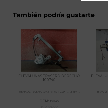
También podría gustarte
ELEVALUNAS TRASERO DERECHO
ELEVALU
100740
RENAULT SCENIC (JA..) 1.6 16V | 0.99 - ... 1.6 16V |...
RENAULT SCEN
OEM:
100740