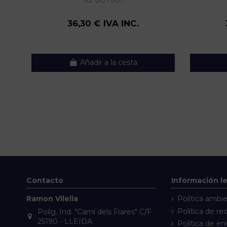
ID:
807001
36,30 € IVA INC.
Añadir a la cesta
Contacto
Información l
Ramon Vilella
Política ambie
Política de re
Políg. Ind. "Camí dels Frares" C/F
25190 - LLEIDA
Política de en