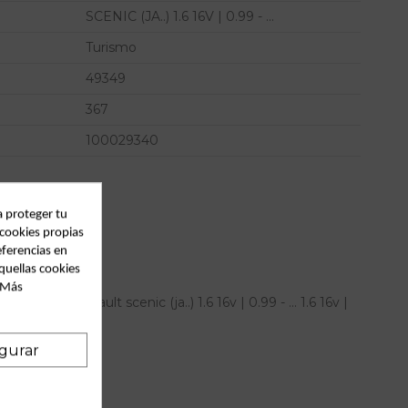
SCENIC (JA..) 1.6 16V | 0.99 - ...
Turismo
49349
367
100029340
a proteger tu
 cookies propias
eferencias en
quellas cookies
. Más
rdo para renault scenic (ja..) 1.6 16v | 0.99 - ... 1.6 16v |
gurar