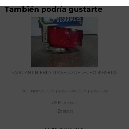
También podría gustarte
FARO ANTINIEBLA TRASERO DERECHO 89398102
OPEL MERIVA ENJOY | 02.03 - 12.06 ENJOY | 02.03 - 12.06
OEM:
89398102
ID:
813739