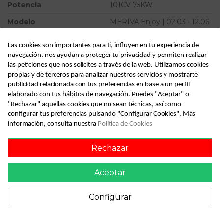
Potencia
101CV 75KW
Modelo
MERIVA Enjoy | 02.03 - 12.06
Tipo vehículo
Turismo
Las cookies son importantes para ti, influyen en tu experiencia de
Almacén
49349
navegación, nos ayudan a proteger tu privacidad y permiten realizar
las peticiones que nos solicites a través de la web. Utilizamos cookies
SubAlmacén
367
propias y de terceros para analizar nuestros servicios y mostrarte
publicidad relacionada con tus preferencias en base a un perfil
SubSubAlmacén
100029346
elaborado con tus hábitos de navegación. Puedes "Aceptar" o
"Rechazar" aquellas cookies que no sean técnicas, así como
ID:
813738
configurar tus preferencias pulsando "Configurar Cookies". Más
Fecha disponible:
2022-05-30
información, consulta nuestra
Política de Cookies
Rechazar
Descripción
Aceptar
Recambio de faro izquierdo para opel meriva enjoy | 02.03 -
12.06 enjoy | 02.03 - 12.06 referencia OEM IAM 93321052
Configurar