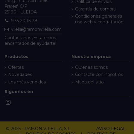
Políg. Ind. "Camí dels
Política de envíos
Frares" C/F
Garantía de compra
25190 - LLEIDA
Condiciones generales
973 20 15 78
uso web y contratación
vilella@ramonvilella.com
Contáctanos
¡Estaremos
encantados de ayudarte!
Productos
Nuestra empresa
Ofertas
Quienes somos
Novedades
Contacte con nosotros
Los más vendidos
Mapa del sitio
Síguenos en
© 2025 - RAMÓN VILELLA, S.L.
AVISO LEGAL