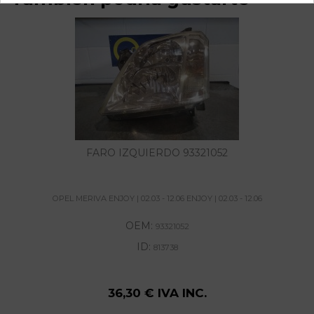
FARO IZQUIERDO 93321052
OPEL MERIVA ENJOY | 02.03 - 12.06 ENJOY | 02.03 - 12.06
OEM:
93321052
ID:
813738
36,30 € IVA INC.