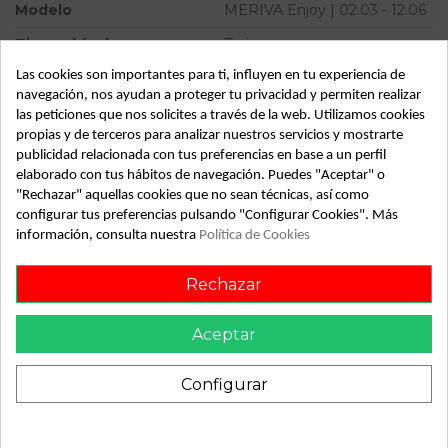
Modelo
MERIVA Enjoy | 02.03 - 12.06
Tipo vehículo
Turismo
Las cookies son importantes para ti, influyen en tu experiencia de
Almacén
49349
navegación, nos ayudan a proteger tu privacidad y permiten realizar
SubAlmacén
367
las peticiones que nos solicites a través de la web. Utilizamos cookies
propias y de terceros para analizar nuestros servicios y mostrarte
SubSubAlmacén
100029348
publicidad relacionada con tus preferencias en base a un perfil
elaborado con tus hábitos de navegación. Puedes "Aceptar" o
ID:
813741
"Rechazar" aquellas cookies que no sean técnicas, así como
Fecha disponible:
2022-05-30
configurar tus preferencias pulsando "Configurar Cookies". Más
información, consulta nuestra
Política de Cookies
Rechazar
Descripción
Recambio de piloto trasero izquierdo para opel meriva enjoy
Aceptar
| 02.03 - 12.06 enjoy | 02.03 - 12.06 referencia OEM IAM
Configurar
También podría gustarte