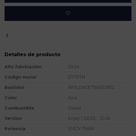
Detalles de producto
Año fabricación
2004
Código motor
Z17DTH
Bastidor
W0L0XCE7554122932
Color
Azul
Combustible
Diesel
Versión
Enjoy | 02.03 - 12.06
Potencia
101CV 75KW