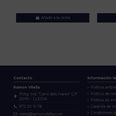
Añadir a la cesta
Contacto
Información l
Ramon Vilella
Política ambie
Política de re
Políg. Ind. "Camí dels Frares" C/F
25190 - LLEIDA
Política de en
Garantía de 
973 20 15 78
Condiciones g
vilella@ramonvilella.com