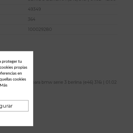
49349
364
100029280
a proteger tu
 cookies propias
eferencias en
quellas cookies
era izquierda para bmw serie 3 berlina (e46) 316i | 01.02
. Más
eferencia OEM IAM
gurar