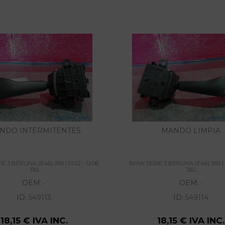
NDO INTERMITENTES
MANDO LIMPIA
3 BERLINA (E46) 316I | 01.02 - 12.06
BMW SERIE 3 BERLINA (E46) 316I | 0
316I...
316I...
OEM:
OEM:
-
-
ID:
549113
ID:
549114
18,15 € IVA INC.
18,15 € IVA INC.