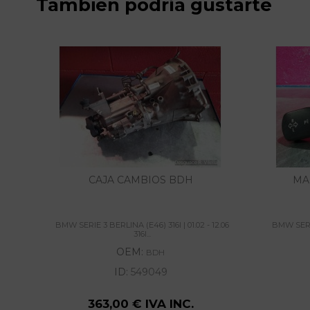
También podría gustarte
CAJA CAMBIOS BDH
MA
BMW SERIE 3 BERLINA (E46) 316I | 01.02 - 12.06
BMW SERIE 
316I...
OEM:
BDH
ID:
549049
363,00 € IVA INC.