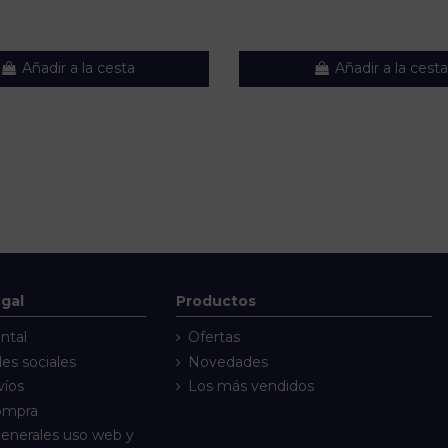
Añadir a la cesta
Añadir a la cesta
egal
Productos
ntal
Ofertas
des sociales
Novedades
víos
Los más vendidos
compra
enerales uso web y