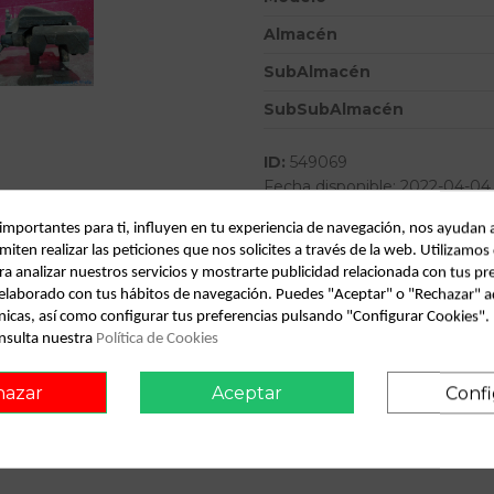
Almacén
SubAlmacén
SubSubAlmacén
ID:
549069
Fecha disponible:
2022-04-04
 importantes para ti, influyen en tu experiencia de navegación, nos ayudan 
miten realizar las peticiones que nos solicites a través de la web. Utilizamos
Descripción
ra analizar nuestros servicios y mostrarte publicidad relacionada con tus pr
l elaborado con tus hábitos de navegación. Puedes "Aceptar" o "Rechazar" a
Recambio de pinza freno delant
nicas, así como configurar tus preferencias pulsando "Configurar Cookies"
- 12.06 316i | 01.02 - 12.06 r
nsulta nuestra
Política de Cookies
hazar
Aceptar
Confi