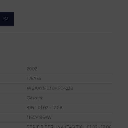
2002
175.756
WBAAY31030KP04238
Gasolina
316i | 01.02 - 12.06
116CV 86KW
SERIE 3 BERLINA (E46) 316i | 01.02 - 12.06