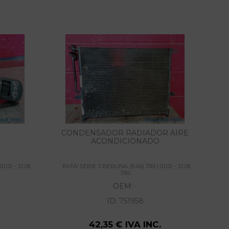
CONDENSADOR RADIADOR AIRE
ACONDICIONADO
1.02 - 12.06
BMW SERIE 3 BERLINA (E46) 316I | 01.02 - 12.06
316I...
OEM:
-
ID:
751958
42,35 € IVA INC.