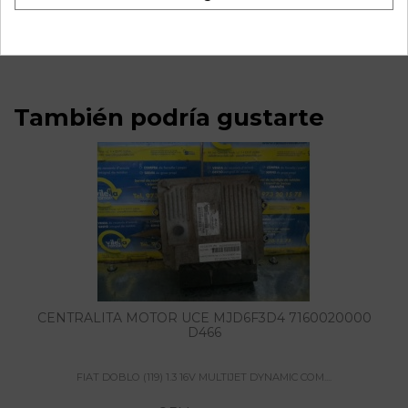
16v multijet dynamic com. (55kw) | 10.05 - 12.10 referencia
OEM IAM
También podría gustarte
CENTRALITA MOTOR UCE MJD6F3D4 7160020000
D466
FIAT DOBLO (119) 1.3 16V MULTIJET DYNAMIC COM....