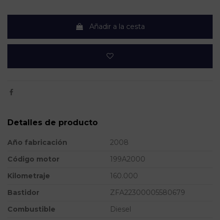
Añadir a la cesta
Detalles de producto
Año fabricación
2008
Código motor
199A2000
Kilometraje
160.000
Bastidor
ZFA22300005580679
Combustible
Diesel