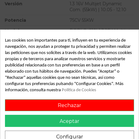
Versión
1.3 16V Multijet Dynamic
Com. (55kW) | 10.05 - 12.10
Potencia
75CV 55KW
Modelo
DOBLO (119) 1.3 16V Multijet
Dynamic Com. (55kW) | 10.05
Las cookies son importantes para ti, influyen en tu experiencia de
- 12.10
navegación, nos ayudan a proteger tu privacidad y permiten realizar
Almacén
49349
las peticiones que nos solicites a través de la web. Utilizamos cookies
propias y de terceros para analizar nuestros servicios y mostrarte
SubAlmacén
363
publicidad relacionada con tus preferencias en base a un perfil
elaborado con tus hábitos de navegación. Puedes "Aceptar" o
SubSubAlmacén
100029013
"Rechazar" aquellas cookies que no sean técnicas, así como
configurar tus preferencias pulsando "Configurar Cookies". Más
ID:
468362
información, consulta nuestra
Política de Cookies
Fecha disponible:
2022-07-19
Rechazar
Descripción
Aceptar
Recambio de elevalunas delantero derecho para fiat doblo
(119) 1.3 16v multijet dynamic com. (55kw) | 10.05 - 12.10 1.3
Configurar