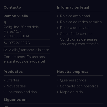
Contacto
Información legal
Ramon Vilella
Política ambiental
Política de redes sociales
Políg. Ind. "Camí dels
Política de envíos
Frares" C/F
Garantía de compra
25190 - LLEIDA
Condiciones generales
973 20 15 78
uso web y contratación
vilella@ramonvilella.com
Contáctanos
¡Estaremos
encantados de ayudarte!
Productos
Nuestra empresa
Ofertas
Quienes somos
Novedades
Contacte con nosotros
Los más vendidos
Mapa del sitio
Síguenos en