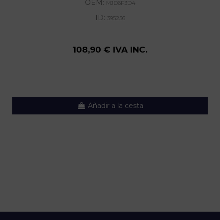
OEM:
MJD6F3D4
ID:
395256
108,90 € IVA INC.
Añadir a la cesta