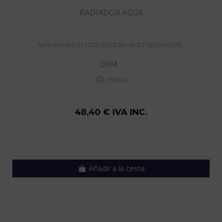
RADIADOR AGUA
ALFA ROMEO GT (125) 1.9 JTD 16V M-JET DISTINCTIVE...
OEM:
-
ID:
792025
48,40 € IVA INC.
Añadir a la cesta