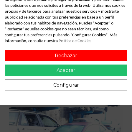
las peticiones que nos solicites a través de la web. Utilizamos cookies
Recambio de compresor aire acondicionado para alfa
propias y de terceros para analizar nuestros servicios y mostrarte
romeo gt (125) 1.9 jtd 16v m-jet distinctive (10.2006) | 10.06 -
publicidad relacionada con tus preferencias en base a un perfil
12.10 1.9 jtd 16v m-jet distinctive (10.2006) | 10.06 - 12.10
elaborado con tus hábitos de navegación. Puedes "Aceptar" o
referencia OEM IAM 4472208645
"Rechazar" aquellas cookies que no sean técnicas, así como
configurar tus preferencias pulsando "Configurar Cookies". Más
información, consulta nuestra
Política de Cookies
Rechazar
Vehículo de origen
Aceptar
Configurar