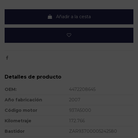
Añadir a la cesta
Detalles de producto
OEM:
4472208645
Año fabricación
2007
Código motor
937A5000
Kilometraje
172.766
Bastidor
ZAR93700005242580