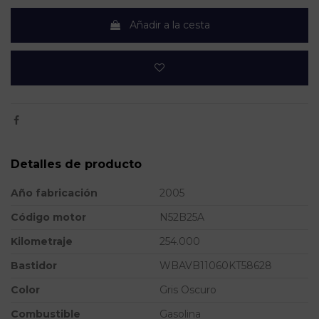
Añadir a la cesta
Detalles de producto
Año fabricación
2005
Código motor
N52B25A
Kilometraje
254.000
Bastidor
WBAVB11060KT58628
Color
Gris Oscuro
Combustible
Gasolina