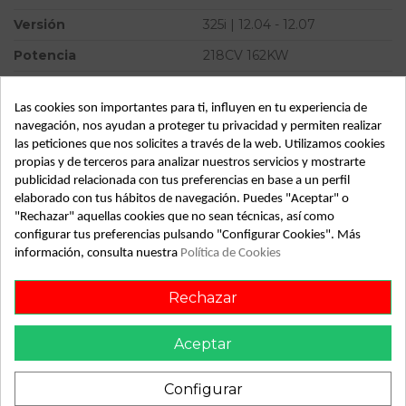
Versión
325i | 12.04 - 12.07
Potencia
218CV 162KW
Modelo
SERIE 3 BERLINA (E90) 325i
| 12.04 - 12.07
Las cookies son importantes para ti, influyen en tu experiencia de
navegación, nos ayudan a proteger tu privacidad y permiten realizar
Almacén
49349
las peticiones que nos solicites a través de la web. Utilizamos cookies
propias y de terceros para analizar nuestros servicios y mostrarte
SubAlmacén
364
publicidad relacionada con tus preferencias en base a un perfil
SubSubAlmacén
100029280
elaborado con tus hábitos de navegación. Puedes "Aceptar" o
"Rechazar" aquellas cookies que no sean técnicas, así como
configurar tus preferencias pulsando "Configurar Cookies". Más
ID:
546001
información, consulta nuestra
Política de Cookies
Fecha disponible:
2022-04-04
Rechazar
Descripción
Aceptar
Recambio de pinza freno delantera derecha para bmw serie
3 berlina (e90) 325i | 12.04 - 12.07 325i | 12.04 - 12.07
Configurar
referencia OEM IAM