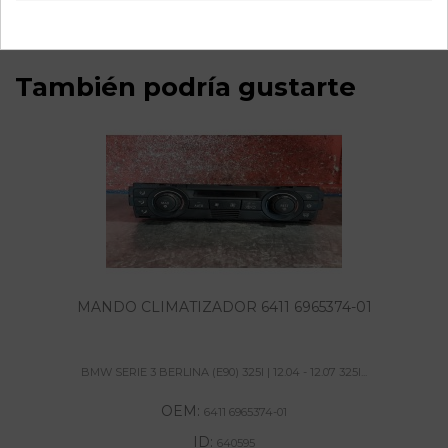
También podría gustarte
MANDO CLIMATIZADOR 6411 6965374-01
BMW SERIE 3 BERLINA (E90) 325I | 12.04 - 12.07 325I...
OEM:
6411 6965374-01
ID:
640595