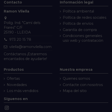
Contacto
Información legal
Ramon Vilella
Política ambiental
Política de redes sociales
Políg. Ind. "Camí dels
Política de envíos
Frares" C/F
Garantía de compra
25190 - LLEIDA
Condiciones generales
973 20 15 78
uso web y contratación
vilella@ramonvilella.com
Contáctanos
¡Estaremos
encantados de ayudarte!
Productos
Nuestra empresa
Ofertas
Quienes somos
Novedades
Contacte con nosotros
Los más vendidos
Mapa del sitio
Síguenos en