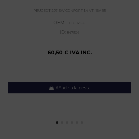
PEUGEOT 207 SW CONFORT 1.4 VTI 16V 95
OEM:
ELECTRICO
ID:
847504
60,50 € IVA INC.
Añadir a la cesta