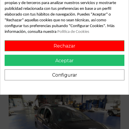
propias y de terceros para analizar nuestros servicios y mostrarte
Recambio de compresor aire acondicionado para peugeot
207 sw confort 1.4 vti 16v 95 referencia OEM IAM 1355F
publicidad relacionada con tus preferencias en base a un perfil
9659875780 SD6C12
elaborado con tus hábitos de navegación. Puedes "Aceptar" o
"Rechazar" aquellas cookies que no sean técnicas, así como
configurar tus preferencias pulsando "Configurar Cookies". Más
información, consulta nuestra
Política de Cookies
Vehículo de origen
Rechazar
Aceptar
Configurar