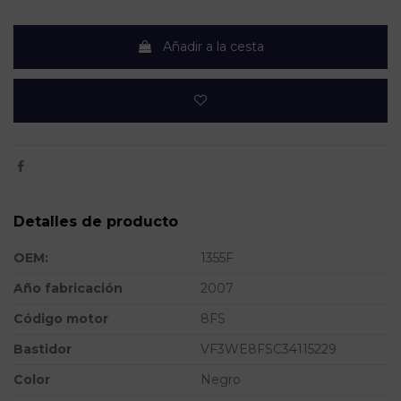
Añadir a la cesta
Detalles de producto
OEM:
1355F
Año fabricación
2007
Código motor
8FS
Bastidor
VF3WE8FSC34115229
Color
Negro