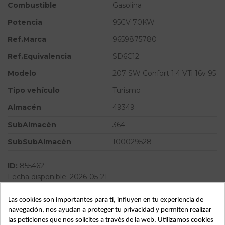
Combustible
Gasolina
Potencia
95CV 70KW
Ref.Marca
9659875780
Ref.Equivalencia
SD6C12
Modelo
207 SW Confort 1.4 VTi 16v 95
Tipo vehículo
Turismo
Almacén
49349
SubAlmacén
364
SubSubAlmacén
100029528
ID:
855462
Fecha disponible:
2026-05-21
Las cookies son importantes para ti, influyen en tu experiencia de
navegación, nos ayudan a proteger tu privacidad y permiten realizar
Descripción
las peticiones que nos solicites a través de la web. Utilizamos cookies