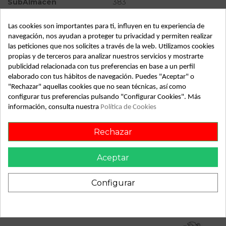
SubAlmacén
383
SubSubAlmacén
100029795
Las cookies son importantes para ti, influyen en tu experiencia de
navegación, nos ayudan a proteger tu privacidad y permiten realizar
ID:
855461
las peticiones que nos solicites a través de la web. Utilizamos cookies
Fecha disponible:
2026-05-21
propias y de terceros para analizar nuestros servicios y mostrarte
publicidad relacionada con tus preferencias en base a un perfil
elaborado con tus hábitos de navegación. Puedes "Aceptar" o
"Rechazar" aquellas cookies que no sean técnicas, así como
Descripción
configurar tus preferencias pulsando "Configurar Cookies". Más
información, consulta nuestra
Política de Cookies
Recambio de abs para peugeot 207 sw confort 1.4 vti 16v 95
referencia OEM IAM 9663945580 10020701054
10097011463
Rechazar
Aceptar
Vehículo de origen
Configurar