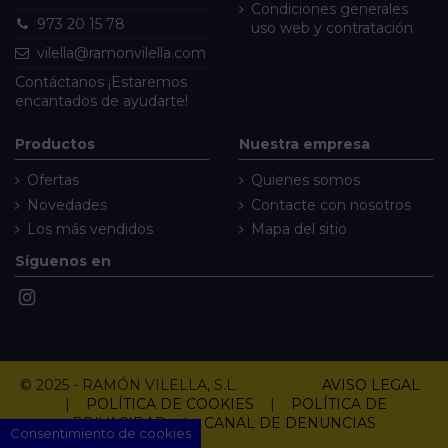
Condiciones generales
973 20 15 78
uso web y contratación
vilella@ramonvilella.com
Contáctanos
¡Estaremos
encantados de ayudarte!
Productos
Nuestra empresa
Ofertas
Quienes somos
Novedades
Contacte con nosotros
Los más vendidos
Mapa del sitio
Síguenos en
© 2025 - RAMÓN VILELLA, S.L.
AVISO LEGAL
|
POLÍTICA DE COOKIES
|
POLÍTICA DE
PRIVACIDAD
|
CANAL DE DENUNCIAS
Consentimiento de cookies