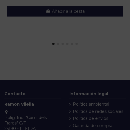
Añadir a la cesta
Contacto
Información legal
Ramon Vilella
Política ambiental
Política de redes sociales
Políg. Ind. "Camí dels
Política de envíos
Frares" C/F
Garantía de compra
25190 - LLEIDA