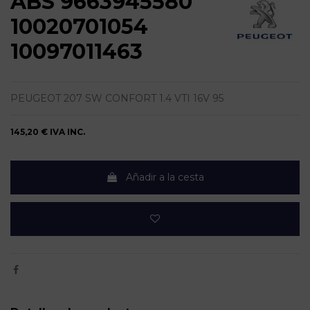
ABS 9663945580
10020701054
10097011463
PEUGEOT 207 SW CONFORT 1.4 VTI 16V 95
145,20 €
IVA INC.
Añadir a la cesta