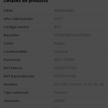
Detalles de producto
OEM:
9663945580
Año fabricación
2007
Código motor
8FS
Bastidor
VF3WE8FSC34115229
Color
Negro
Combustible
Gasolina
Potencia
95CV 70KW
Ref.Marca
10020701054
Ref.Equivalencia
10097011463
Modelo
207 SW Confort 1.4 VTi 16v 95
Tipo vehículo
Turismo
Almacén
49349