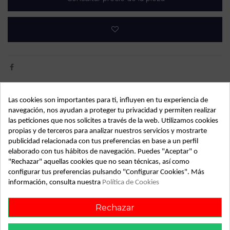
Detalles de producto
Las cookies son importantes para ti, influyen en tu experiencia de
navegación, nos ayudan a proteger tu privacidad y permiten realizar
OEM:
5NA827566D
las peticiones que nos solicites a través de la web. Utilizamos cookies
propias y de terceros para analizar nuestros servicios y mostrarte
Año fabricación
2019
publicidad relacionada con tus preferencias en base a un perfil
elaborado con tus hábitos de navegación. Puedes "Aceptar" o
Código motor
DFGA
"Rechazar" aquellas cookies que no sean técnicas, así como
Kilometraje
28.434
configurar tus preferencias pulsando "Configurar Cookies". Más
información, consulta nuestra
Política de Cookies
Bastidor
VSSZZZKNZKW001359
Color
Blanco
Rechazar
Combustible
Diesel