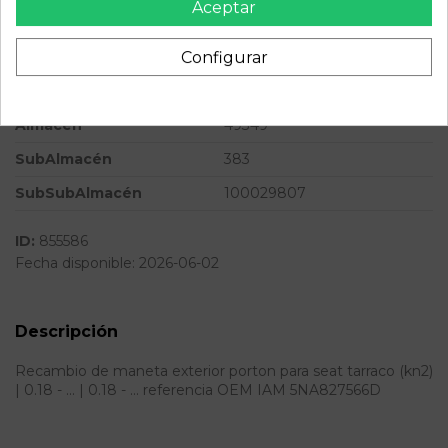
Aceptar
Versión
* | 0.18 - ...
Configurar
Modelo
TARRACO (KN2) * | 0.18 - ...
Tipo vehículo
Turismo
Almacén
49349
SubAlmacén
383
SubSubAlmacén
100029807
ID:
855586
Fecha disponible:
2026-06-02
Descripción
Recambio de maneta exterior porton para seat tarraco (kn2)
| 0.18 - ... | 0.18 - ... referencia OEM IAM 5NA827566D