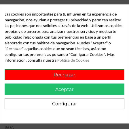
Ref.Marca
7789980
Las cookies son importantes para ti, influyen en tu experiencia de
Ref.Equivalencia
90V 150A
navegación, nos ayudan a proteger tu privacidad y permiten realizar
Modelo
SERIE 3 BERLINA (E46)
las peticiones que nos solicites a través de la web. Utilizamos cookies
propias y de terceros para analizar nuestros servicios y mostrarte
Tipo vehículo
Turismo
publicidad relacionada con tus preferencias en base a un perfil
elaborado con tus hábitos de navegación. Puedes "Aceptar" o
Almacén
49349
"Rechazar" aquellas cookies que no sean técnicas, así como
configurar tus preferencias pulsando "Configurar Cookies". Más
SubAlmacén
364
información, consulta nuestra
Política de Cookies
SubSubAlmacén
100029284
Rechazar
ID:
855656
Fecha disponible:
2026-06-03
Aceptar
Configurar
Descripción
Recambio de alternador para bmw serie 3 berlina (e46) 2.0
16v diesel cat referencia OEM IAM TG15C012 7789980 90V
150A