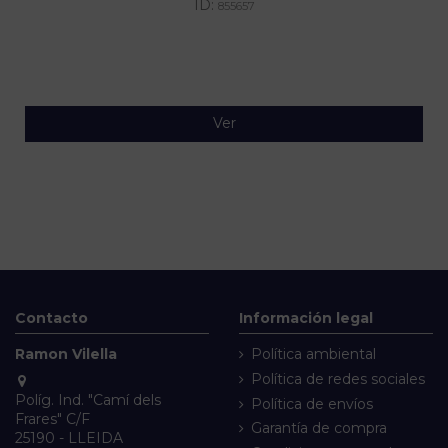
ID:
855657
Ver
Contacto
Información legal
Ramon Vilella
Política ambiental
Política de redes sociales
Políg. Ind. "Camí dels
Política de envíos
Frares" C/F
Garantía de compra
25190 - LLEIDA