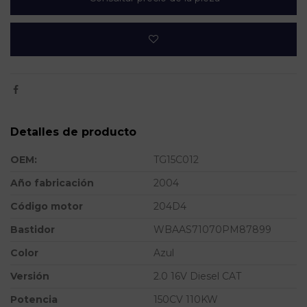
Detalles de producto
OEM:
TG15C012
Año fabricación
2004
Código motor
204D4
Bastidor
WBAAS71070PM87899
Color
Azul
Versión
2.0 16V Diesel CAT
Potencia
150CV 110KW