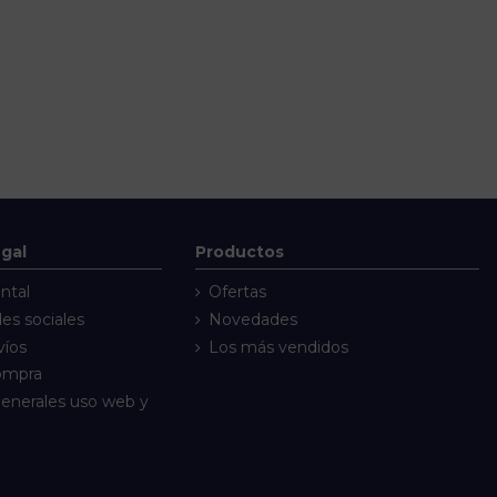
egal
Productos
ntal
Ofertas
des sociales
Novedades
víos
Los más vendidos
compra
enerales uso web y