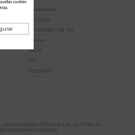
quellas cookies
. Más
9664843480
EDC16C34
gurar
307 BREAK / SW (S1)
Turismo
49349
373
100029479
uce para peugeot 307 break / sw (s1) 1.6 16v cat
2523 9664843480 EDC16C34