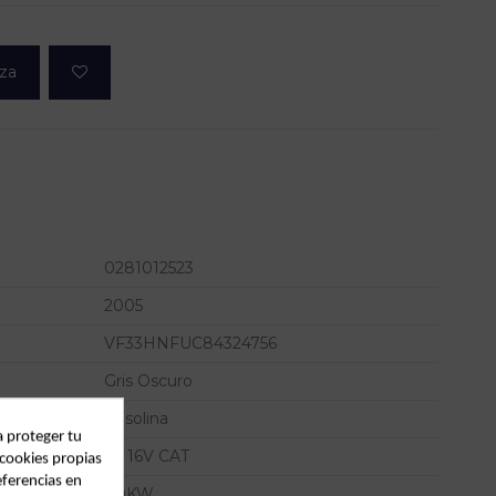
eza
0281012523
2005
VF33HNFUC84324756
Gris Oscuro
Gasolina
a proteger tu
1.6 16V CAT
 cookies propias
eferencias en
80KW