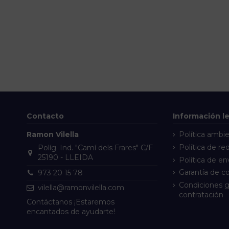
Contacto
Información l
Ramon Vilella
Política ambie
Política de re
Políg. Ind. "Camí dels Frares" C/F
25190 - LLEIDA
Política de en
Garantía de 
973 20 15 78
Condiciones g
vilella@ramonvilella.com
contratación
Contáctanos
¡Estaremos
encantados de ayudarte!