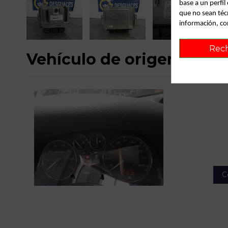
base a un perfi
que no sean téc
información, co
Rec
Vehículo de origen
C