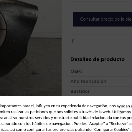
Consultar precio de la pi
Detalles de producto
OEM:
Año fabricación
Bastidor
Color
 importantes para ti, influyen en tu experiencia de navegación, nos ayudan 
Combustible
miten realizar las peticiones que nos solicites a través de la web. Utilizamos
ra analizar nuestros servicios y mostrarte publicidad relacionada con tus pr
Versión
l elaborado con tus hábitos de navegación. Puedes "Aceptar" o "Rechazar" a
nicas, así como configurar tus preferencias pulsando "Configurar Cookies"
Potencia