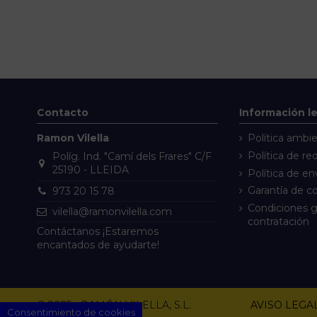
Contacto
Información l
Ramon Vilella
Política ambie
Política de re
Políg. Ind. "Camí dels Frares" C/F
25190 - LLEIDA
Política de en
Garantía de 
973 20 15 78
Condiciones g
vilella@ramonvilella.com
contratación
Contáctanos
¡Estaremos
encantados de ayudarte!
© 2025 - RAMÓN VILELLA, S.L.
AVISO LEGA
Consentimiento de cookies