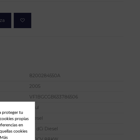
eza
8200284550A
2005
VF1BGCGB633786506
Azul
a proteger tu
Diesel
 cookies propias
eferencias en
1.9 dCi Diesel
quellas cookies
. Más
120CV 88KW