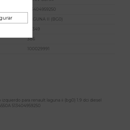
513404959250
gurar
LAGUNA II (BG0)
49349
386
100029991
zquierdo para renault laguna ii (bg0) 1.9 dci diesel
4550A 513404959250