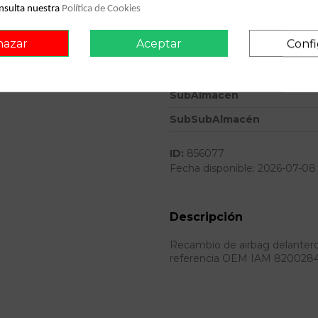
nsulta nuestra
Política de Cookies
Ref.Marca
hazar
Aceptar
Confi
Modelo
Almacén
SubAlmacén
SubSubAlmacén
ID:
856077
Fecha disponible:
2026-07-08
Descripción
Recambio de airbag delantero i
referencia OEM IAM 820028