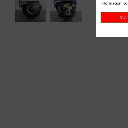
información, co
Rec