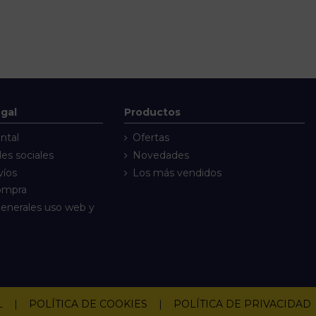
egal
Productos
ntal
Ofertas
des sociales
Novedades
víos
Los más vendidos
compra
enerales uso web y
L
|
POLÍTICA DE COOKIES
|
POLÍTICA DE PRIVACIDAD