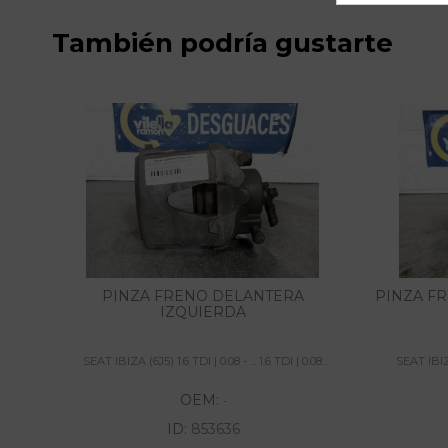
También podría gustarte
PINZA FRENO DELANTERA
PINZA F
IZQUIERDA
SEAT IBIZA (6J5) 1.6 TDI | 0.08 - ... 1.6 TDI | 0.08...
SEAT IBIZA 
OEM:
-
ID:
853636