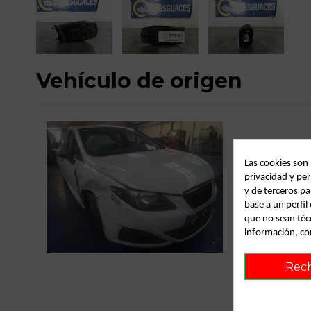
Vehículo de origen
Las cookies son
privacidad y per
y de terceros pa
base a un perfi
que no sean téc
información, co
C
Rec