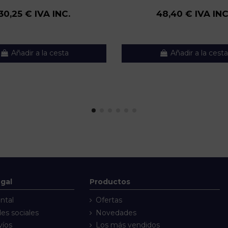
30,25 € IVA INC.
48,40 € IVA INC
Añadir a la cesta
Añadir a la cesta
egal
Productos
ntal
Ofertas
des sociales
Novedades
víos
Los más vendidos