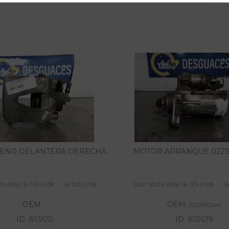
RENO DELANTERA DERECHA
MOTOR ARRANQUE 02Z9
(6J5) 1.6 TDI | 0.08 - ... 1.6 TDI | 0.08...
SEAT IBIZA (6J5) 1.6 TDI | 0.08 - ... 1.6 
OEM:
OEM:
-
02Z911024K
ID:
853635
ID:
853639