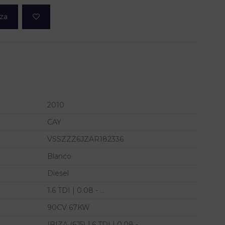
eza
2010
CAY
VSSZZZ6JZAR182336
Blanco
Diesel
1.6 TDI | 0.08 - ...
90CV 67KW
IBIZA (6J5) 1.6 TDI | 0.08 - ...