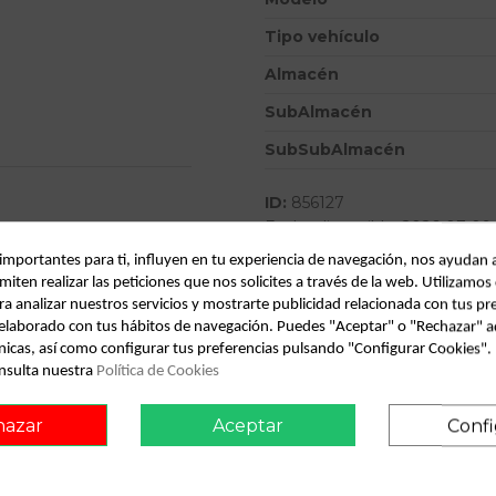
Tipo vehículo
Almacén
SubAlmacén
SubSubAlmacén
ID:
856127
Fecha disponible:
2026-07-09
 importantes para ti, influyen en tu experiencia de navegación, nos ayudan 
miten realizar las peticiones que nos solicites a través de la web. Utilizamos
Descripción
ra analizar nuestros servicios y mostrarte publicidad relacionada con tus pr
l elaborado con tus hábitos de navegación. Puedes "Aceptar" o "Rechazar" a
Recambio de mando multifuncion pa
nicas, así como configurar tus preferencias pulsando "Configurar Cookies"
referencia OEM IAM
nsulta nuestra
Política de Cookies
onsult vehicle of origin
hazar
Aceptar
Confi