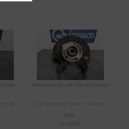
11024K
MANGUETA DELANTERA IZQUIERDA
TDI | 0.08...
SEAT IBIZA (6J5) 1.6 TDI | 0.08 - ... 1.6 TDI | 0.08...
SE
OEM:
-
ID:
853632