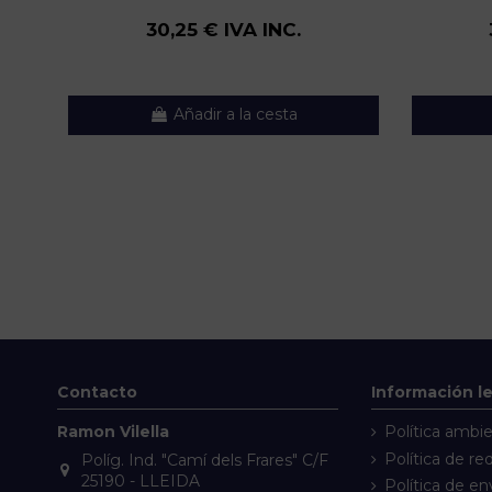
30,25 € IVA INC.
Añadir a la cesta
Contacto
Información l
Ramon Vilella
Política ambie
Política de re
Políg. Ind. "Camí dels Frares" C/F
25190 - LLEIDA
Política de en