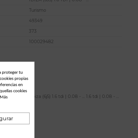
Turismo
49349
373
100029482
a proteger tu
 cookies propias
eferencias en
quellas cookies
ra seat ibiza (6j5) 1.6 tdi | 0.08 - ... 1.6 tdi | 0.08 - ...
. Más
gurar