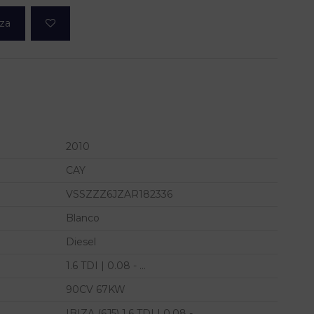
eza
2010
CAY
VSSZZZ6JZAR182336
Blanco
Diesel
1.6 TDI | 0.08 - ...
90CV 67KW
IBIZA (6J5) 1.6 TDI | 0.08 - ...