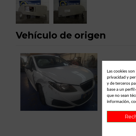
Vehículo de origen
Las cookies son
privacidad y per
y de terceros pa
base a un perfi
que no sean téc
información, co
C
Rec