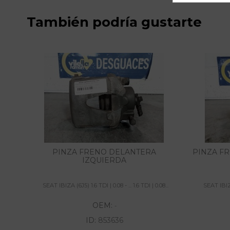
También podría gustarte
PINZA FRENO DELANTERA
PINZA F
IZQUIERDA
SEAT IBIZA (6J5) 1.6 TDI | 0.08 - ... 1.6 TDI | 0.08...
SEAT IBIZA 
OEM:
-
ID:
853636