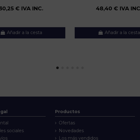
30,25 € IVA INC.
48,40 € IVA INC
Añadir a la cesta
Añadir a la cesta
egal
Productos
ntal
Ofertas
des sociales
Novedades
víos
Los más vendidos