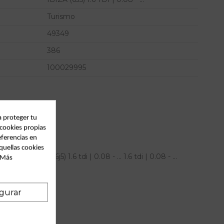
Turismo
49349
386
100029995
a proteger tu
 cookies propias
eferencias en
quellas cookies
seat ibiza (6j5) 1.6 tdi | 0.08 - ... 1.6 tdi | 0.08 - ...
. Más
gurar