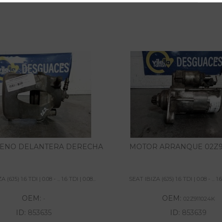
RENO DELANTERA DERECHA
MOTOR ARRANQUE 02Z9
(6J5) 1.6 TDI | 0.08 - ... 1.6 TDI | 0.08...
SEAT IBIZA (6J5) 1.6 TDI | 0.08 - ... 1.6 
OEM:
OEM:
-
02Z911024K
ID:
853635
ID:
853639