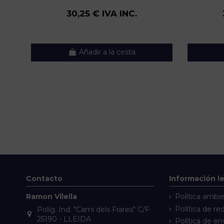
30,25 € IVA INC.
Añadir a la cesta
Contacto
Información l
Ramon Vilella
Política ambie
Política de re
Políg. Ind. "Camí dels Frares" C/F
25190 - LLEIDA
Política de en