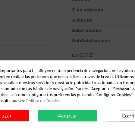
Tipo vehículo
Almacén
SubAlmacén
SubSubAlmacén
ID:
856125
Fecha disponible:
2026-07-09
 importantes para ti, influyen en tu experiencia de navegación, nos ayudan 
miten realizar las peticiones que nos solicites a través de la web. Utilizamos
Descripción
ra analizar nuestros servicios y mostrarte publicidad relacionada con tus pr
l elaborado con tus hábitos de navegación. Puedes "Aceptar" o "Rechazar" a
Recambio de parasol derecho para 
nicas, así como configurar tus preferencias pulsando "Configurar Cookies"
referencia OEM IAM
nsulta nuestra
Política de Cookies
onsult vehicle of origin
hazar
Aceptar
Confi