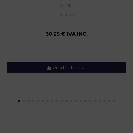
OEM:
-
ID:
853636
30,25 € IVA INC.
Añadir a la cesta