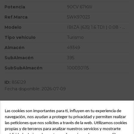
Potencia
90CV 67KW
Ref.Marca
5WK97023
Modelo
IBIZA (6J5) 1.6 TDI | 0.08 - ...
Tipo vehículo
Turismo
Almacén
49349
SubAlmacén
395
SubSubAlmacén
100030115
ID:
856129
Fecha disponible:
2026-07-09
Descripción
Las cookies son importantes para ti, influyen en tu experiencia de
navegación, nos ayudan a proteger tu privacidad y permiten realizar
Recambio de caudalimetro para seat ibiza (6j5) 1.6 tdi | 0.08
las peticiones que nos solicites a través de la web. Utilizamos cookies
- ... 1.6 tdi | 0.08 - ... referencia OEM IAM 03L906461
propias y de terceros para analizar nuestros servicios y mostrarte
5WK97023