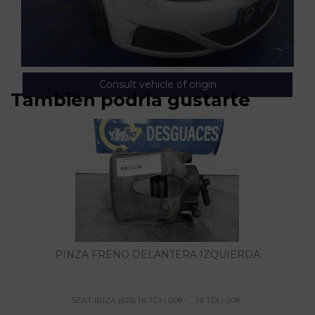
Consult vehicle of origin
También podría gustarte
PINZA FRENO DELANTERA IZQUIERDA
SEAT IBIZA (6J5) 1.6 TDI | 0.08 - ... 1.6 TDI | 0.08...