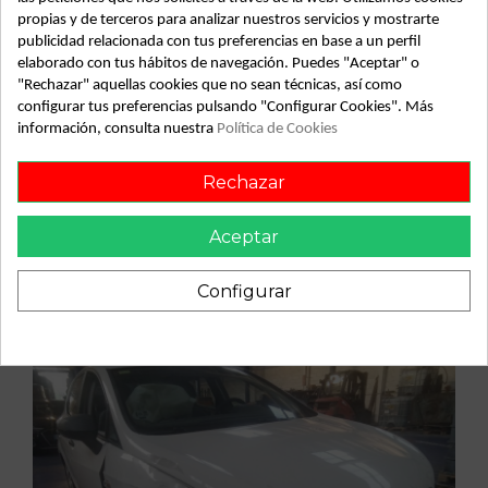
propias y de terceros para analizar nuestros servicios y mostrarte
Recambio de centralita motor uce para seat ibiza (6j5) 1.6 tdi
publicidad relacionada con tus preferencias en base a un perfil
| 0.08 - ... 1.6 tdi | 0.08 - ... referencia OEM IAM
elaborado con tus hábitos de navegación. Puedes "Aceptar" o
5WP42844AA 03L906023S SIMOS PCR21
"Rechazar" aquellas cookies que no sean técnicas, así como
configurar tus preferencias pulsando "Configurar Cookies". Más
información, consulta nuestra
Política de Cookies
Rechazar
Vehículo de origen
Aceptar
Configurar