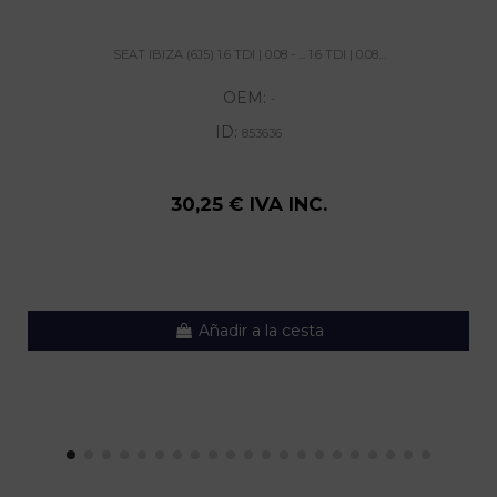
SEAT IBIZA (6J5) 1.6 TDI | 0.08 - ... 1.6 TDI | 0.08...
OEM:
-
ID:
853636
30,25 € IVA INC.
Añadir a la cesta