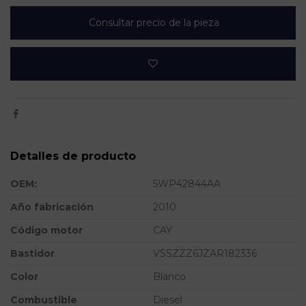
Consultar precio de la pieza
Detalles de producto
OEM:
5WP42844AA
Año fabricación
2010
Código motor
CAY
Bastidor
VSSZZZ6JZAR182336
Color
Blanco
Combustible
Diesel