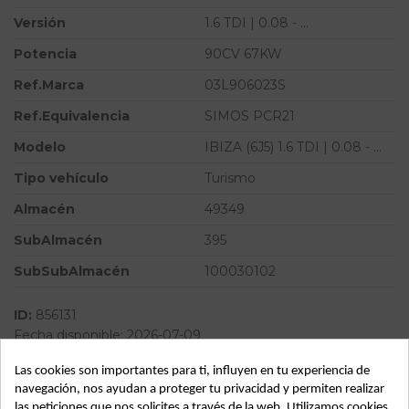
Versión
1.6 TDI | 0.08 - ...
Potencia
90CV 67KW
Ref.Marca
03L906023S
Ref.Equivalencia
SIMOS PCR21
Modelo
IBIZA (6J5) 1.6 TDI | 0.08 - ...
Tipo vehículo
Turismo
Almacén
49349
SubAlmacén
395
SubSubAlmacén
100030102
ID:
856131
Fecha disponible:
2026-07-09
Las cookies son importantes para ti, influyen en tu experiencia de
navegación, nos ayudan a proteger tu privacidad y permiten realizar
Descripción
las peticiones que nos solicites a través de la web. Utilizamos cookies