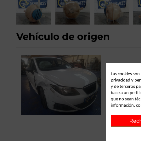
Vehículo de origen
Las cookies son
privacidad y per
y de terceros pa
base a un perfi
que no sean téc
información, co
C
Rec