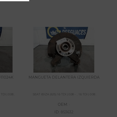
11024K
MANGUETA DELANTERA IZQUIERDA
TDI | 0.08...
SEAT IBIZA (6J5) 1.6 TDI | 0.08 - ... 1.6 TDI | 0.08...
SE
OEM:
-
ID:
853632