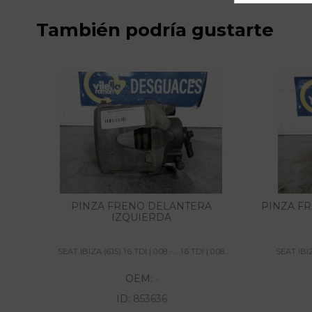
También podría gustarte
PINZA FRENO DELANTERA
PINZA F
IZQUIERDA
SEAT IBIZA (6J5) 1.6 TDI | 0.08 - ... 1.6 TDI | 0.08...
SEAT IBIZA 
OEM:
-
ID:
853636