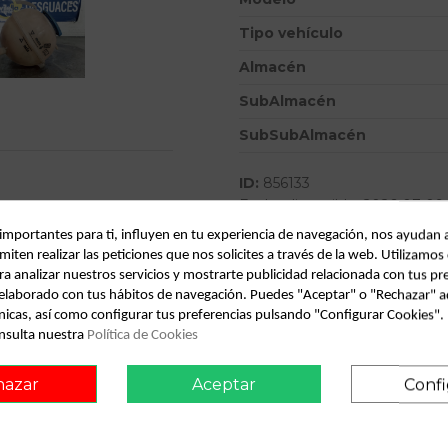
Tipo vehículo
Almacén
SubAlmacén
SubSubAlmacén
ID:
856133
Fecha disponible:
2026-07-09
 importantes para ti, influyen en tu experiencia de navegación, nos ayudan 
miten realizar las peticiones que nos solicites a través de la web. Utilizamos
Descripción
ra analizar nuestros servicios y mostrarte publicidad relacionada con tus pr
l elaborado con tus hábitos de navegación. Puedes "Aceptar" o "Rechazar" a
Recambio de deposito expansion pa
nicas, así como configurar tus preferencias pulsando "Configurar Cookies"
referencia OEM IAM
nsulta nuestra
Política de Cookies
onsult vehicle of origin
hazar
Aceptar
Confi