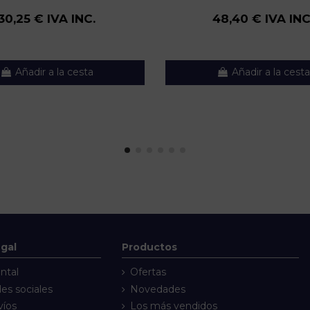
30,25 € IVA INC.
48,40 € IVA INC
Añadir a la cesta
Añadir a la cesta
egal
Productos
ntal
Ofertas
des sociales
Novedades
víos
Los más vendidos