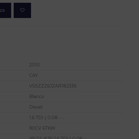
eza
2010
CAY
VSSZZZ6JZAR182336
Blanco
Diesel
1.6 TDI | 0.08 - ...
90CV 67KW
IBIZA (6J5) 1.6 TDI | 0.08 - ...