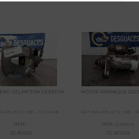
RENO DELANTERA DERECHA
MOTOR ARRANQUE 02Z9
(6J5) 1.6 TDI | 0.08 - ... 1.6 TDI | 0.08...
SEAT IBIZA (6J5) 1.6 TDI | 0.08 - ... 1.6 
OEM:
OEM:
-
02Z911024K
ID:
853635
ID:
853639