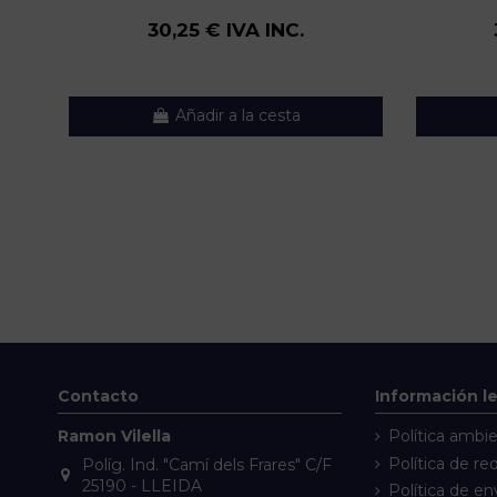
30,25 € IVA INC.
Añadir a la cesta
Contacto
Información l
Ramon Vilella
Política ambie
Política de re
Políg. Ind. "Camí dels Frares" C/F
25190 - LLEIDA
Política de en