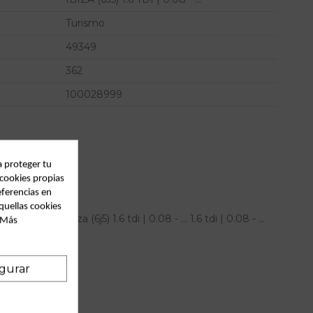
Turismo
49349
362
100028999
a proteger tu
 cookies propias
eferencias en
quellas cookies
ra seat ibiza (6j5) 1.6 tdi | 0.08 - ... 1.6 tdi | 0.08 - ...
. Más
gurar