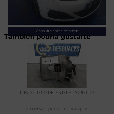
Consult vehicle of origin
También podría gustarte
PINZA FRENO DELANTERA IZQUIERDA
SEAT IBIZA (6J5) 1.6 TDI | 0.08 - ... 1.6 TDI | 0.08...