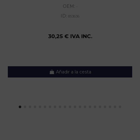
OEM:
-
ID:
853636
30,25 € IVA INC.
Añadir a la cesta