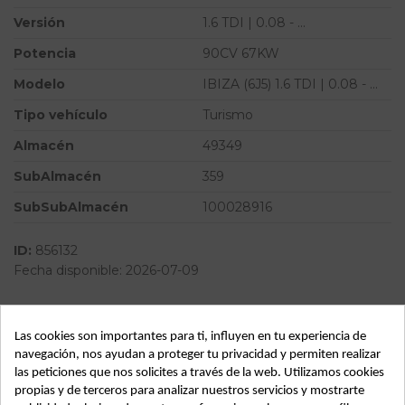
Versión
1.6 TDI | 0.08 - ...
Potencia
90CV 67KW
Modelo
IBIZA (6J5) 1.6 TDI | 0.08 - ...
Tipo vehículo
Turismo
Almacén
49349
SubAlmacén
359
SubSubAlmacén
100028916
ID:
856132
Fecha disponible:
2026-07-09
Descripción
Las cookies son importantes para ti, influyen en tu experiencia de
navegación, nos ayudan a proteger tu privacidad y permiten realizar
Recambio de cerradura puerta delantera derecha para seat
las peticiones que nos solicites a través de la web. Utilizamos cookies
ibiza (6j5) 1.6 tdi | 0.08 - ... 1.6 tdi | 0.08 - ... referencia OEM
propias y de terceros para analizar nuestros servicios y mostrarte
IAM 5N1837016C