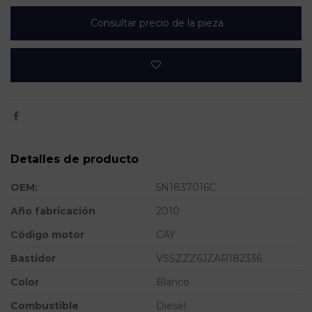
Consultar precio de la pieza
Detalles de producto
OEM:
5N1837016C
Año fabricación
2010
Código motor
CAY
Bastidor
VSSZZZ6JZAR182336
Color
Blanco
Combustible
Diesel