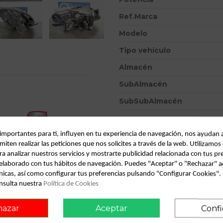
Ref.Marca
Modelo
Tipo vehículo
Almacén
SubAlmacén
SubSubAlmacén
ID:
856136
 importantes para ti, influyen en tu experiencia de navegación, nos ayudan 
Fecha disponible:
2026-07-09
miten realizar las peticiones que nos solicites a través de la web. Utilizamos
ra analizar nuestros servicios y mostrarte publicidad relacionada con tus pr
l elaborado con tus hábitos de navegación. Puedes "Aceptar" o "Rechazar" a
Descripción
onsult vehicle of origin
nicas, así como configurar tus preferencias pulsando "Configurar Cookies"
nsulta nuestra
Política de Cookies
Recambio de faro izquierdo para se
referencia OEM IAM 6J194102
hazar
Aceptar
Confi