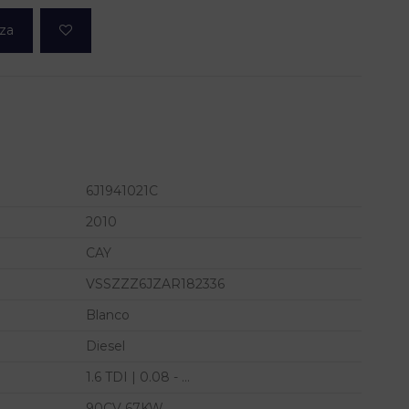
eza
6J1941021C
2010
CAY
VSSZZZ6JZAR182336
Blanco
Diesel
1.6 TDI | 0.08 - ...
90CV 67KW