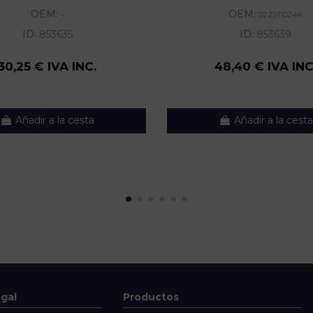
OEM:
OEM:
-
02Z911024K
ID:
853635
ID:
853639
30,25 € IVA INC.
48,40 € IVA INC
Añadir a la cesta
Añadir a la cesta
egal
Productos