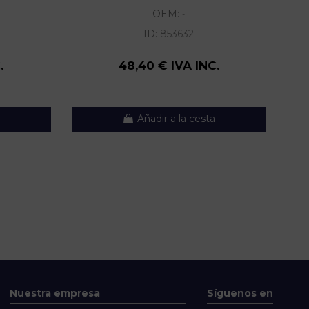
OEM:
-
ID:
853632
.
48,40 € IVA INC.
Añadir a la cesta
Nuestra empresa
Síguenos en