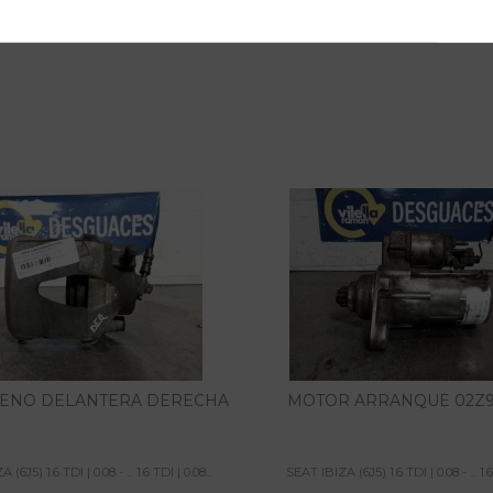
RENO DELANTERA DERECHA
MOTOR ARRANQUE 02Z9
(6J5) 1.6 TDI | 0.08 - ... 1.6 TDI | 0.08...
SEAT IBIZA (6J5) 1.6 TDI | 0.08 - ... 1.6 