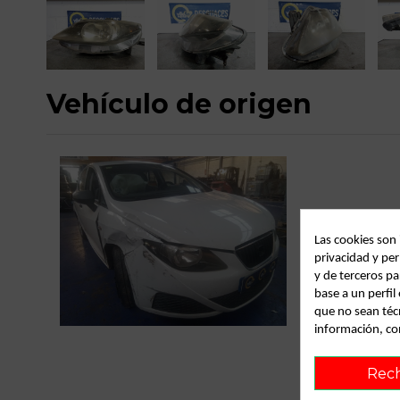
Vehículo de origen
Las cookies son
privacidad y per
y de terceros pa
base a un perfi
C
que no sean téc
información, co
Rec