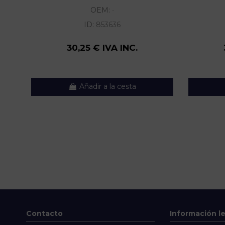
OEM:
-
ID:
853636
30,25 € IVA INC.
Añadir a la cesta
Contacto
Información l