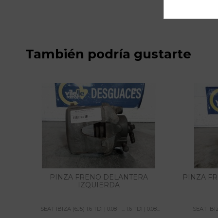
También podría gustarte
PINZA FRENO DELANTERA
PINZA F
IZQUIERDA
SEAT IBIZA (6J5) 1.6 TDI | 0.08 - ... 1.6 TDI | 0.08...
SEAT IBIZA 