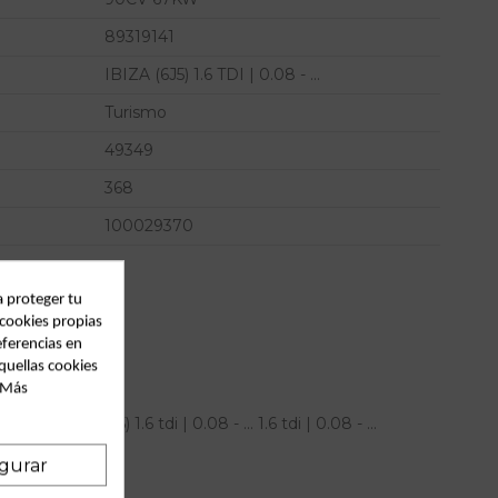
89319141
IBIZA (6J5) 1.6 TDI | 0.08 - ...
Turismo
49349
368
100029370
a proteger tu
 cookies propias
eferencias en
quellas cookies
. Más
at ibiza (6j5) 1.6 tdi | 0.08 - ... 1.6 tdi | 0.08 - ...
1C 89319141
gurar