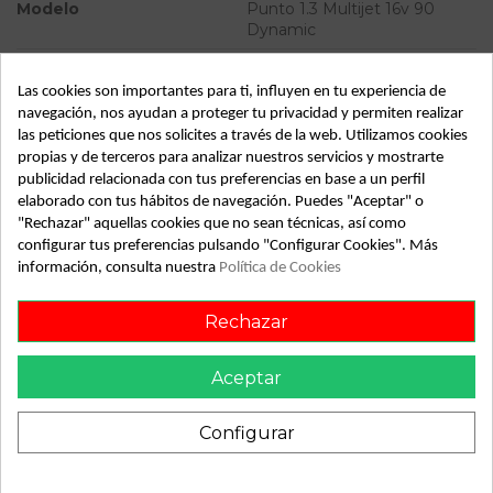
Modelo
Punto 1.3 Multijet 16v 90
Dynamic
Tipo vehículo
Turismo
Las cookies son importantes para ti, influyen en tu experiencia de
Almacén
49349
navegación, nos ayudan a proteger tu privacidad y permiten realizar
las peticiones que nos solicites a través de la web. Utilizamos cookies
SubAlmacén
359
propias y de terceros para analizar nuestros servicios y mostrarte
SubSubAlmacén
100028912
publicidad relacionada con tus preferencias en base a un perfil
elaborado con tus hábitos de navegación. Puedes "Aceptar" o
"Rechazar" aquellas cookies que no sean técnicas, así como
ID:
788354
configurar tus preferencias pulsando "Configurar Cookies". Más
Fecha disponible:
2022-04-04
información, consulta nuestra
Política de Cookies
Rechazar
Descripción
Recambio de maneta exterior delantera derecha para fiat
Aceptar
punto 1.3 multijet 16v 90 dynamic referencia OEM IAM
Configurar