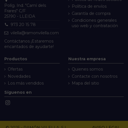
Políg. Ind. "Camí dels
Política de envíos
Frares" C/F
Garantía de compra
25190 - LLEIDA
Condiciones generales
973 20 15 78
uso web y contratación
vilella@ramonvilella.com
Contáctanos
¡Estaremos
encantados de ayudarte!
Productos
Nuestra empresa
Ofertas
Quienes somos
Novedades
Contacte con nosotros
Los más vendidos
Mapa del sitio
Síguenos en
© 2025 - RAMÓN VILELLA, S.L.
AVISO LEGAL