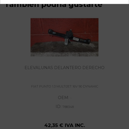
También podría gustarte
ELEVALUNAS DELANTERO DERECHO
FIAT PUNTO 1.3 MULTIJET 16V 90 DYNAMIC
OEM:
-
ID:
788348
42,35 € IVA INC.