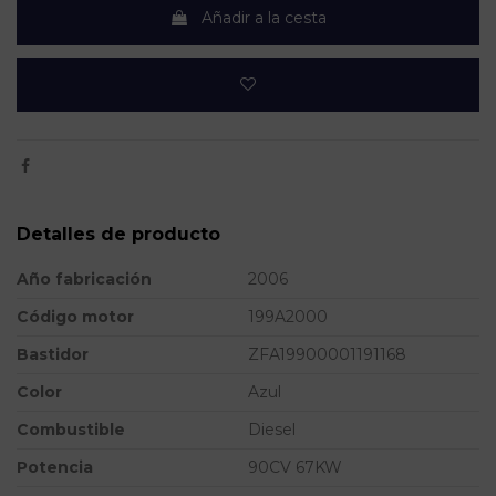
Añadir a la cesta
Detalles de producto
Año fabricación
2006
Código motor
199A2000
Bastidor
ZFA19900001191168
Color
Azul
Combustible
Diesel
Potencia
90CV 67KW