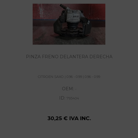
PINZA FRENO DELANTERA DERECHA
CITROEN SAXO | 0.96 - 0.99 | 0.96 - 0.99
OEM:
-
ID:
793404
30,25 € IVA INC.