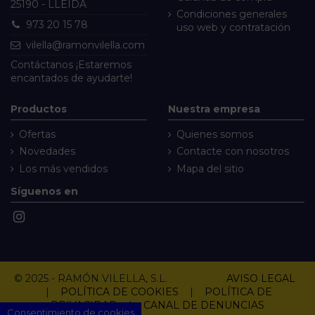
25190 - LLEIDA
Condiciones generales
973 20 15 78
uso web y contratación
vilella@ramonvilella.com
Contáctanos
¡Estaremos
encantados de ayudarte!
Productos
Nuestra empresa
Ofertas
Quienes somos
Novedades
Contacte con nosotros
Los más vendidos
Mapa del sitio
Síguenos en
© 2025 - RAMÓN VILELLA, S.L.
AVISO LEGAL
|
POLÍTICA DE COOKIES
|
POLÍTICA DE
PRIVACIDAD
|
CANAL DE DENUNCIAS
Consentimiento de cookies