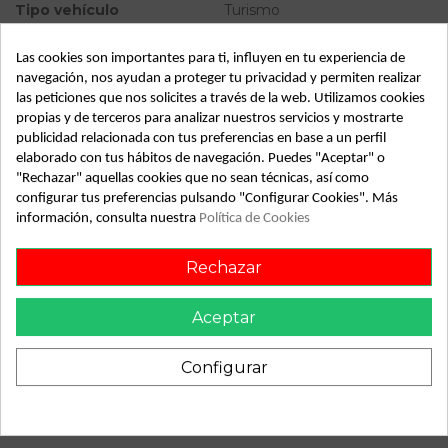
Tipo vehículo
Turismo
Almacén
49349
Las cookies son importantes para ti, influyen en tu experiencia de
SubAlmacén
373
navegación, nos ayudan a proteger tu privacidad y permiten realizar
las peticiones que nos solicites a través de la web. Utilizamos cookies
SubSubAlmacén
100029483
propias y de terceros para analizar nuestros servicios y mostrarte
publicidad relacionada con tus preferencias en base a un perfil
elaborado con tus hábitos de navegación. Puedes "Aceptar" o
ID:
793411
"Rechazar" aquellas cookies que no sean técnicas, así como
Fecha disponible:
2022-04-04
configurar tus preferencias pulsando "Configurar Cookies". Más
información, consulta nuestra
Política de Cookies
Descripción
Rechazar
Recambio de mando limpia para citroen saxo | 0.96 - 0.99 |
0.96 - 0.99 referencia OEM IAM
Aceptar
Configurar
También podría gustarte