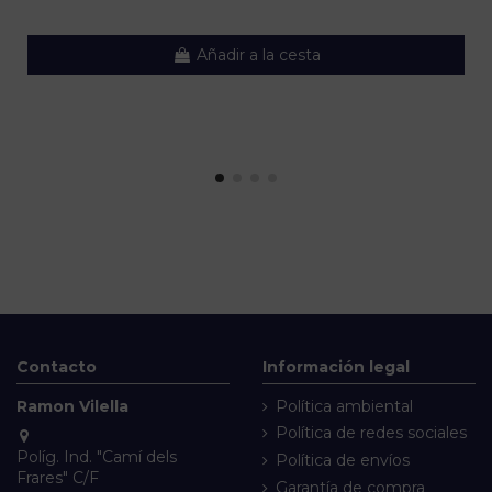
Añadir a la cesta
Contacto
Información legal
Ramon Vilella
Política ambiental
Política de redes sociales
Políg. Ind. "Camí dels
Política de envíos
Frares" C/F
Garantía de compra