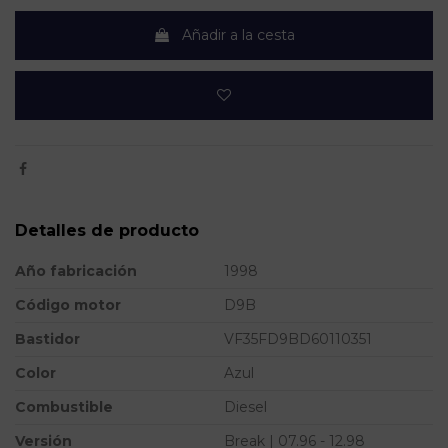
Añadir a la cesta
Detalles de producto
Año fabricación
1998
Código motor
D9B
Bastidor
VF35FD9BD60110351
Color
Azul
Combustible
Diesel
Versión
Break | 07.96 - 12.98