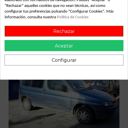
elaborado con tus hábitos de navegación. Puedes "Aceptar" o
"Rechazar" aquellas cookies que no sean técnicas, así como
configurar tus preferencias pulsando "Configurar Cookies". Más
Vehículo de origen
información, consulta nuestra
Política de Cookies
Rechazar
Aceptar
Configurar