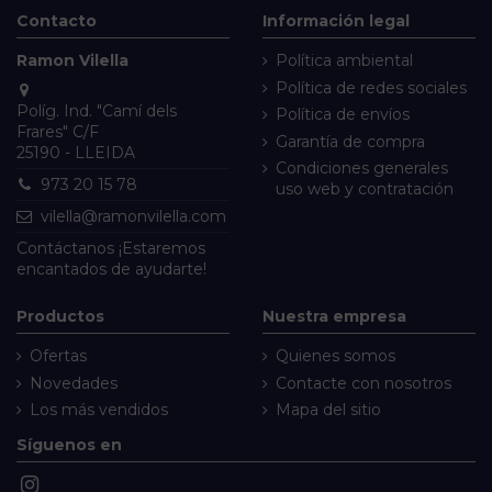
Contacto
Información legal
Ramon Vilella
Política ambiental
Política de redes sociales
Políg. Ind. "Camí dels
Política de envíos
Frares" C/F
Garantía de compra
25190 - LLEIDA
Condiciones generales
973 20 15 78
uso web y contratación
vilella@ramonvilella.com
Contáctanos
¡Estaremos
encantados de ayudarte!
Productos
Nuestra empresa
Ofertas
Quienes somos
Novedades
Contacte con nosotros
Los más vendidos
Mapa del sitio
Síguenos en