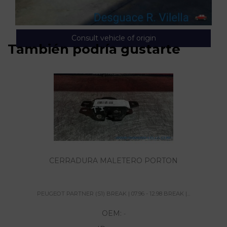
Consult vehicle of origin
También podría gustarte
CERRADURA MALETERO PORTON
PEUGEOT PARTNER (S1) BREAK | 07.96 - 12.98 BREAK |...
OEM:
-