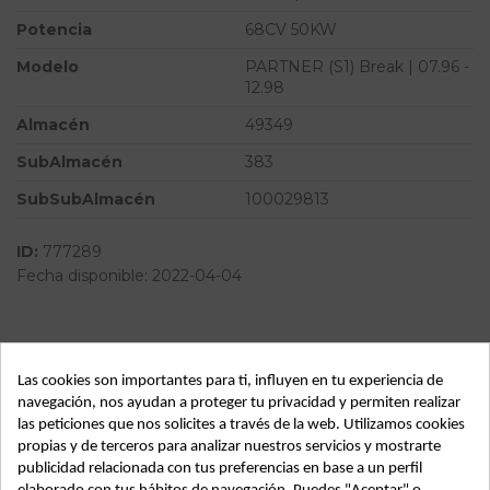
Potencia
68CV 50KW
Modelo
PARTNER (S1) Break | 07.96 -
12.98
Almacén
49349
SubAlmacén
383
SubSubAlmacén
100029813
ID:
777289
Fecha disponible:
2022-04-04
Descripción
Las cookies son importantes para ti, influyen en tu experiencia de
Recambio de maneta interior delantera derecha para
navegación, nos ayudan a proteger tu privacidad y permiten realizar
peugeot partner (s1) break | 07.96 - 12.98 break | 07.96 -
las peticiones que nos solicites a través de la web. Utilizamos cookies
12.98 referencia OEM IAM
propias y de terceros para analizar nuestros servicios y mostrarte
publicidad relacionada con tus preferencias en base a un perfil