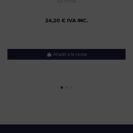
ID:
777285
24,20 € IVA INC.
Añadir a la cesta