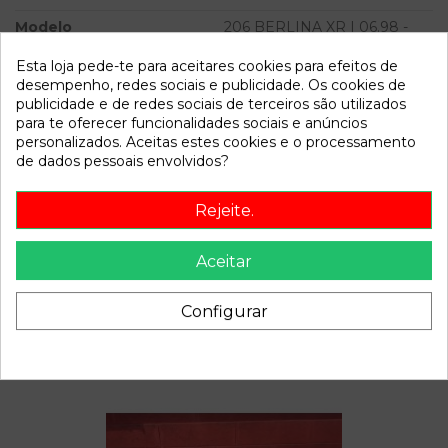
Modelo
206 BERLINA XR | 06.98 -
12.02
Esta loja pede-te para aceitares cookies para efeitos de
desempenho, redes sociais e publicidade. Os cookies de
Referência
783123
publicidade e de redes sociais de terceiros são utilizados
Disponível a partir de:
2022-04-04
para te oferecer funcionalidades sociais e anúncios
personalizados. Aceitas estes cookies e o processamento
de dados pessoais envolvidos?
Descrição
Rejeite.
Recambio de mangueta delantera derecha para peugeot
206 berlina xr | 06.98 - 12.02 xr | 06.98 - 12.02 referencia
Aceitar
OEM IAM
Configurar
Também poderá gostar