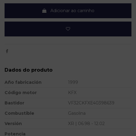
Adicionar ao carrinho
Dados do produto
Año fabricación
1999
Código motor
KFX
Bastidor
VF32CKFXE40398639
Combustible
Gasolina
Versión
XR | 06.98 - 12.02
Potencia